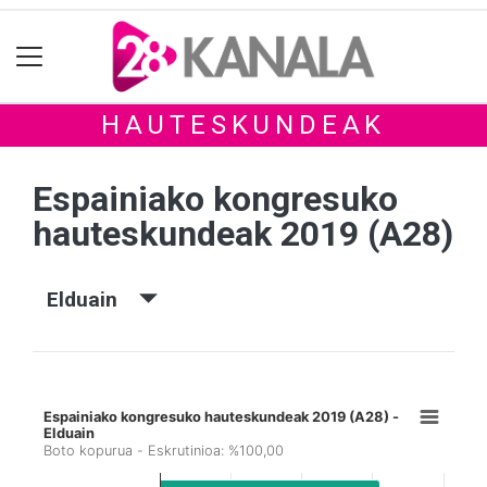
HAUTESKUNDEAK
Espainiako kongresuko
hauteskundeak 2019 (A28)
Elduain
Espainiako kongresuko hauteskundeak 2019 (A28) -
Elduain
Boto kopurua - Eskrutinioa: %100,00