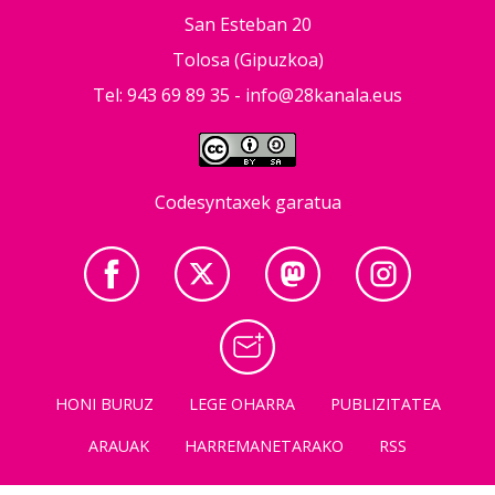
San Esteban 20
Tolosa (Gipuzkoa)
Tel: 943 69 89 35 -
info@28kanala.eus
Codesyntaxek garatua
HONI BURUZ
LEGE OHARRA
PUBLIZITATEA
ARAUAK
HARREMANETARAKO
RSS