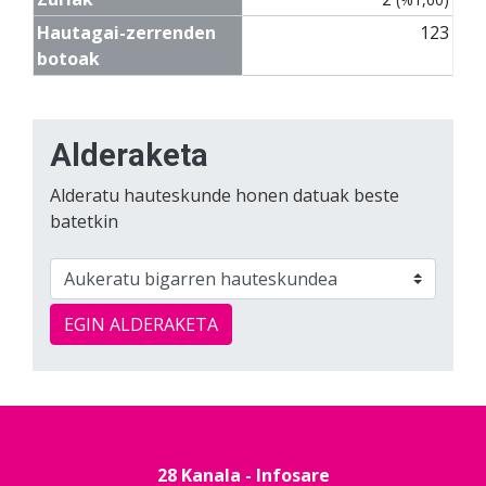
Hautagai-zerrenden
123
botoak
Alderaketa
Alderatu hauteskunde honen datuak beste
batetkin
EGIN ALDERAKETA
28 Kanala - Infosare