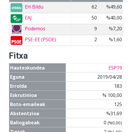
EH Bildu
62
%49,60
EAJ
50
%40,00
Podemos
9
%7,20
PSE-EE (PSOE)
2
%1,60
Fitxa
Hauteskundea
ESP19
Eguna
2019/04/28
Errolda
183
Eskrutinioa
% 100,00
Boto-emaileak
125
Abstentzioa
%31,69
Baliogabeak
0
(%0,00)
Zuriak
2
(%1,60)