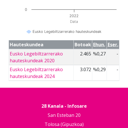
0
2022
Data
Eusko Legebiltzarrerako hauteskundeak
Hauteskundea
Botoak
Ehun.
Eser.
Eusko Legebiltzarrerako
2.465
%0,27
-
hauteskundeak 2020
Eusko Legebiltzarrerako
3.072
%0,29
-
hauteskundeak 2024
28 Kanala - Infosare
San Esteban 20
Tolosa (Gipuzkoa)