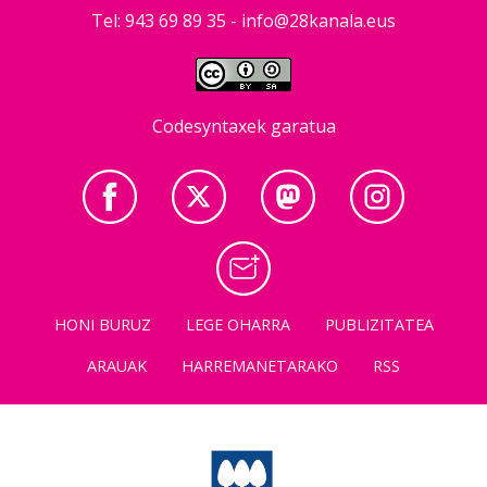
Tel: 943 69 89 35 -
info@28kanala.eus
Codesyntaxek garatua
HONI BURUZ
LEGE OHARRA
PUBLIZITATEA
ARAUAK
HARREMANETARAKO
RSS