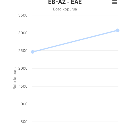
EB-AZ - EAE
Boto kopurua
3500
3000
2500
Boto kopurua
2000
1500
1000
500