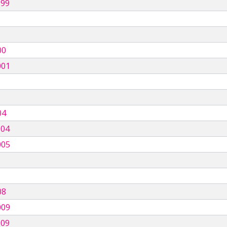
999
00
001
04
004
005
08
009
009