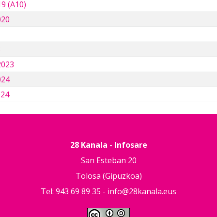
9 (A10)
020
3
2023
024
024
28 Kanala - Infosare
San Esteban 20
Tolosa (Gipuzkoa)
Tel: 943 69 89 35 -
info@28kanala.eus