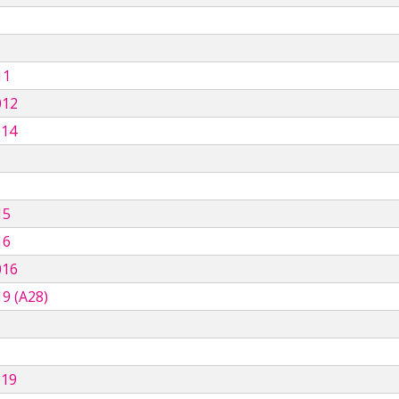
11
012
014
15
16
016
9 (A28)
019