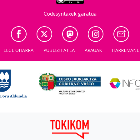
Codesyntaxek garatua
LEGE OHARRA
PUBLIZITATEA
ARAUAK
HARREMANE