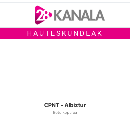
HAUTESKUNDEAK
CPNT - Albiztur
Boto kopurua