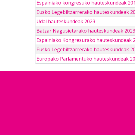
Espainiako kongresuko hauteskundeak 201
Eusko Legebiltzarrerako hauteskundeak 2
Udal hauteskundeak 2023
Batzar Nagusietarako hauteskundeak 202
Espainiako Kongresurako hauteskundeak 
Eusko Legebiltzarrerako hauteskundeak 2
Europako Parlamentuko hauteskundeak 2