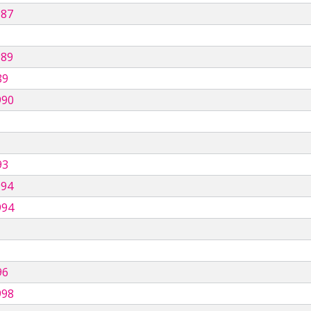
987
989
89
990
93
994
994
96
998