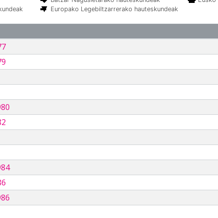
skundeak
Europako Legebiltzarrerako hauteskundeak
77
79
980
82
984
86
986