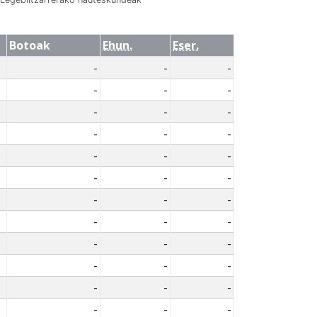
Botoak
Ehun.
Eser.
-
-
-
-
-
-
-
-
-
-
-
-
-
-
-
-
-
-
-
-
-
-
-
-
-
-
-
-
-
-
-
-
-
-
-
-