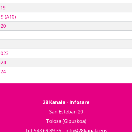
019
9 (A10)
020
3
2023
024
024
28 Kanala - Infosare
San Esteban 20
Tolosa (Gipuzkoa)
Tel: 943 69 89 35 -
info@28kanala.eus