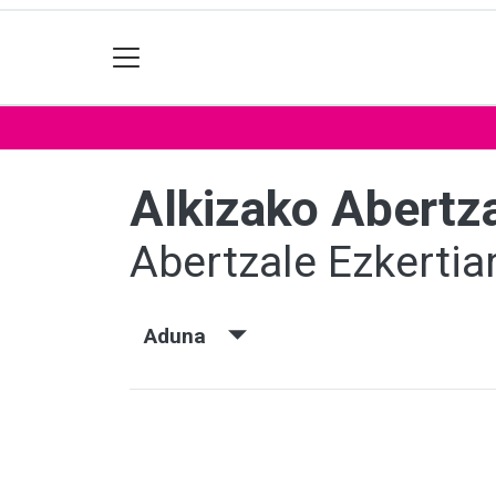
Alkizako Abertza
Abertzale Ezkertia
Aduna