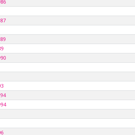
986
987
989
89
990
93
994
994
96