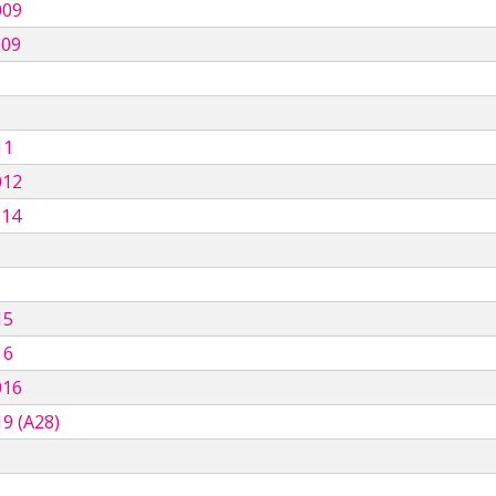
009
009
11
012
014
15
16
016
9 (A28)