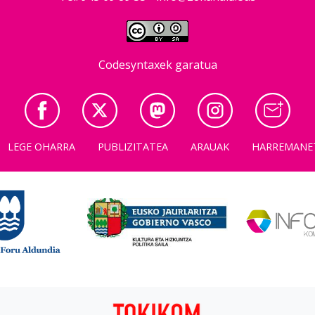
Codesyntaxek garatua
LEGE OHARRA
PUBLIZITATEA
ARAUAK
HARREMANE