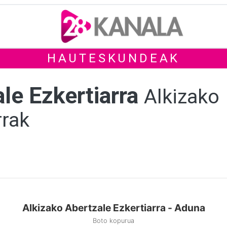
HAUTESKUNDEAK
le Ezkertiarra
Alkizako
rrak
Alkizako Abertzale Ezkertiarra - Aduna
Boto kopurua