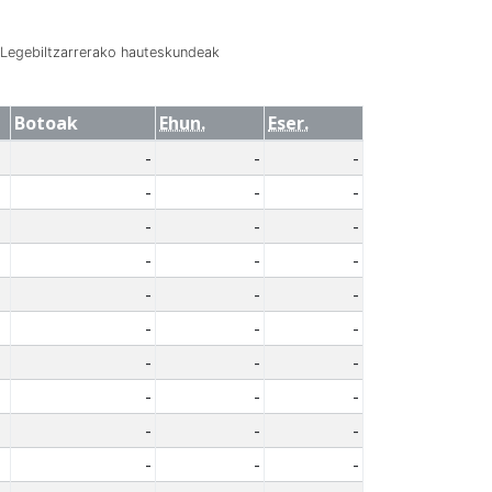
Legebiltzarrerako hauteskundeak
Botoak
Ehun.
Eser.
-
-
-
-
-
-
-
-
-
-
-
-
-
-
-
-
-
-
-
-
-
-
-
-
-
-
-
-
-
-