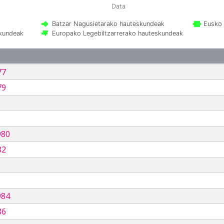
Data
Batzar Nagusietarako hauteskundeak
Eusko 
skundeak
Europako Legebiltzarrerako hauteskundeak
77
79
980
82
984
86