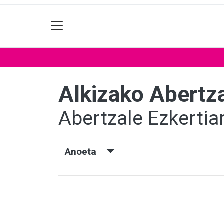
Alkizako Abertza
Abertzale Ezkertia
Anoeta