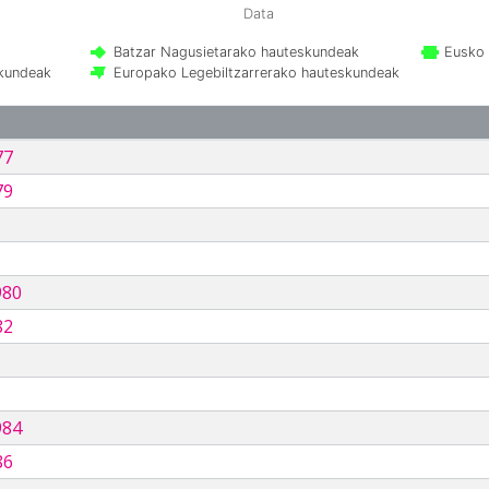
Data
Batzar Nagusietarako hauteskundeak
Eusko 
skundeak
Europako Legebiltzarrerako hauteskundeak
77
79
980
82
984
86