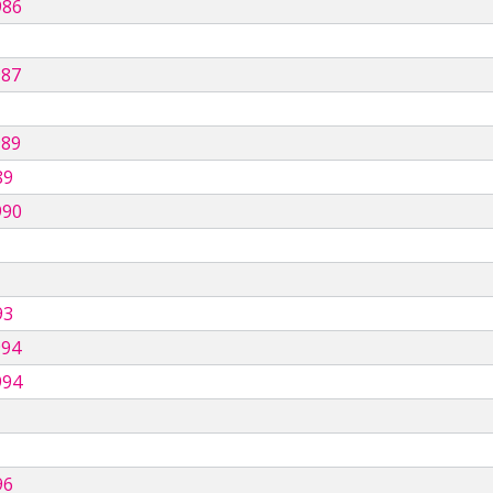
986
987
989
89
990
93
994
994
96