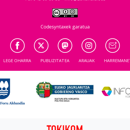
Codesyntaxek garatua
LEGE OHARRA
PUBLIZITATEA
ARAUAK
HARREMANE