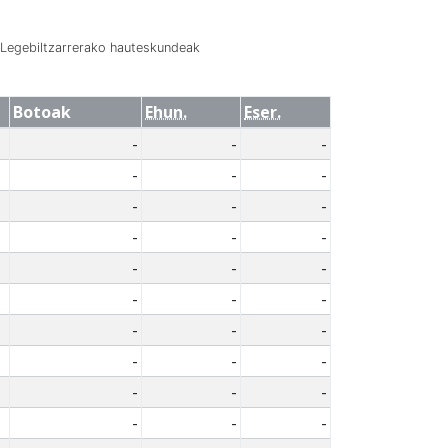
Legebiltzarrerako hauteskundeak
Botoak
Ehun.
Eser.
-
-
-
-
-
-
-
-
-
-
-
-
-
-
-
-
-
-
-
-
-
-
-
-
-
-
-
-
-
-