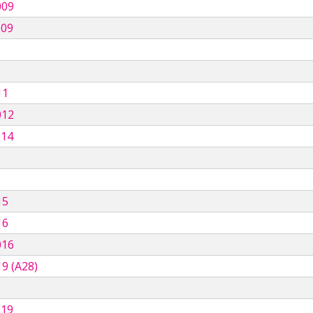
009
009
11
012
014
15
16
016
9 (A28)
019