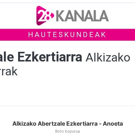
HAUTESKUNDEAK
le Ezkertiarra
Alkizako
rrak
Alkizako Abertzale Ezkertiarra - Anoeta
Boto kopurua