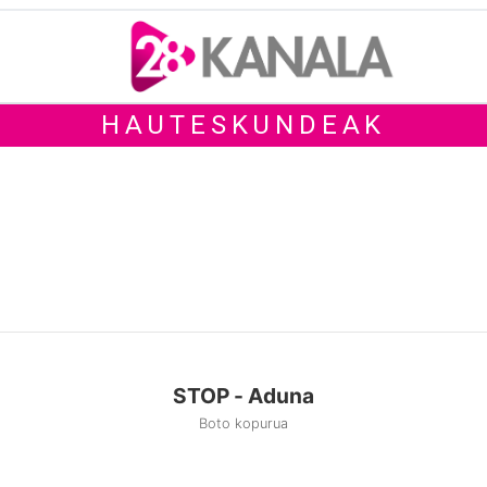
HAUTESKUNDEAK
STOP - Aduna
Boto kopurua