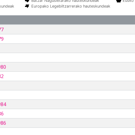
Batzar Nagusietarako hauteskundeak
Eusko 
skundeak
Europako Legebiltzarrerako hauteskundeak
77
79
980
82
984
86
986