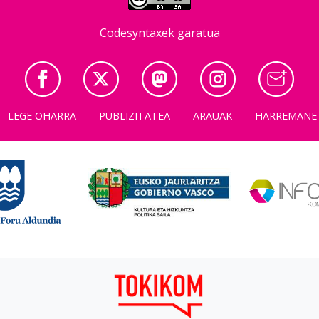
Codesyntaxek garatua
LEGE OHARRA
PUBLIZITATEA
ARAUAK
HARREMANE