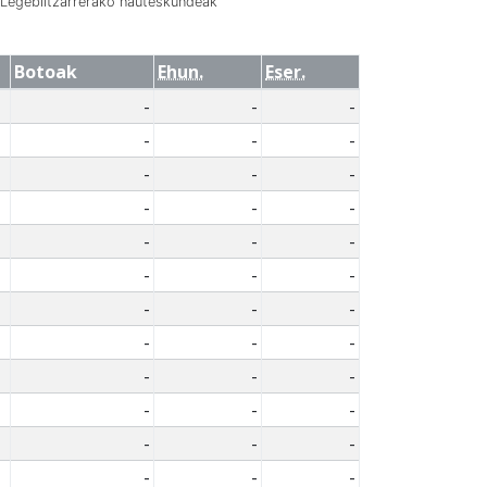
Legebiltzarrerako hauteskundeak
Botoak
Ehun.
Eser.
-
-
-
-
-
-
-
-
-
-
-
-
-
-
-
-
-
-
-
-
-
-
-
-
-
-
-
-
-
-
-
-
-
-
-
-