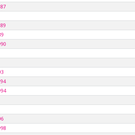
987
989
89
990
93
994
994
96
998