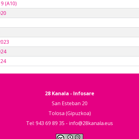
9 (A10)
020
3
2023
024
024
28 Kanala - Infosare
San Esteban 20
Tolosa (Gipuzkoa)
Tel: 943 69 89 35 -
info@28kanala.eus