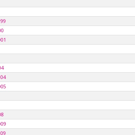
999
00
001
04
004
005
08
009
009