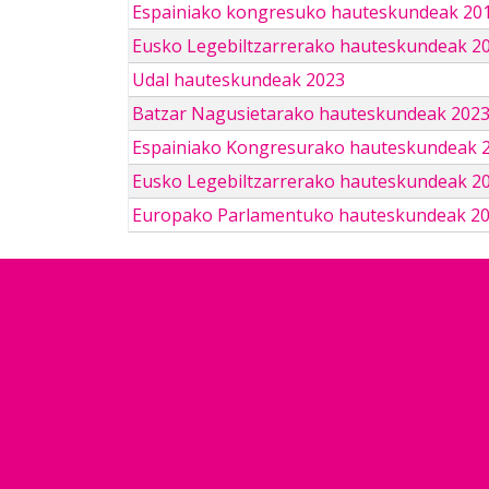
Espainiako kongresuko hauteskundeak 201
Eusko Legebiltzarrerako hauteskundeak 2
Udal hauteskundeak 2023
Batzar Nagusietarako hauteskundeak 202
Espainiako Kongresurako hauteskundeak 
Eusko Legebiltzarrerako hauteskundeak 2
Europako Parlamentuko hauteskundeak 2