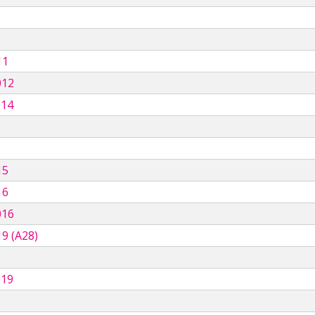
11
012
014
15
16
016
9 (A28)
019