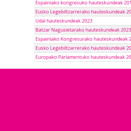
Espainiako kongresuko hauteskundeak 201
Eusko Legebiltzarrerako hauteskundeak 2
Udal hauteskundeak 2023
Batzar Nagusietarako hauteskundeak 202
Espainiako Kongresurako hauteskundeak 
Eusko Legebiltzarrerako hauteskundeak 2
Europako Parlamentuko hauteskundeak 2