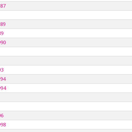
987
989
89
990
93
994
994
96
998