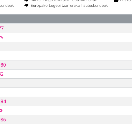
skundeak
Europako Legebiltzarrerako hauteskundeak
77
79
980
82
984
86
986