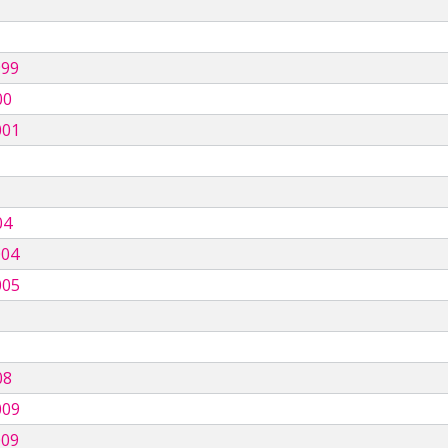
999
00
001
04
004
005
08
009
009