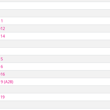
11
012
014
15
16
016
9 (A28)
019