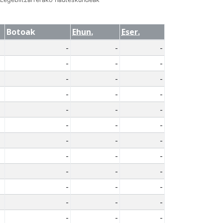
Botoak
Ehun.
Eser.
-
-
-
-
-
-
-
-
-
-
-
-
-
-
-
-
-
-
-
-
-
-
-
-
-
-
-
-
-
-
-
-
-
-
-
-