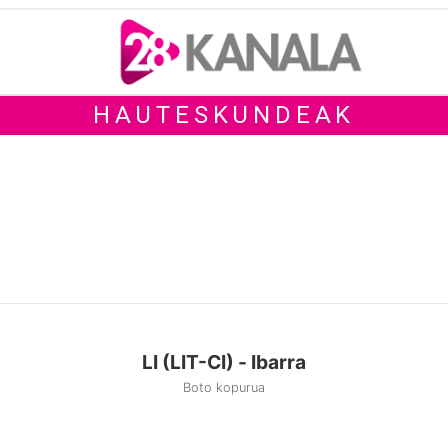
HAUTESKUNDEAK
LI (LIT-CI) - Ibarra
Boto kopurua