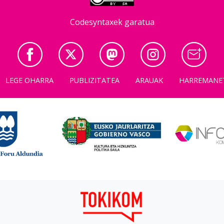
Codesyntaxek garatua
LEGE OHARRA
PUBLIZITATEA
ARAUAK
HARREMANE