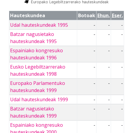
Europako Legebiltzarrerako hauteskundeak
Hauteskundea
Botoak
Ehun.
Eser.
Udal hauteskundeak 1995
-
-
-
Batzar nagusietako
-
-
-
hauteskundeak 1995
Espainiako kongresuko
-
-
-
hauteskundeak 1996
Eusko Legebiltzarrerako
-
-
-
hauteskundeak 1998
Europako Parlamentuko
-
-
-
hauteskundeak 1999
Udal hauteskundeak 1999
-
-
-
Batzar nagusietako
-
-
-
hauteskundeak 1999
Espainiako kongresuko
-
-
-
hauteskundeak 2000