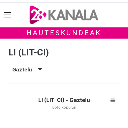
HAUTESKUNDEAK
LI (LIT-CI)
Gaztelu
LI (LIT-CI) - Gaztelu
Boto kopurua