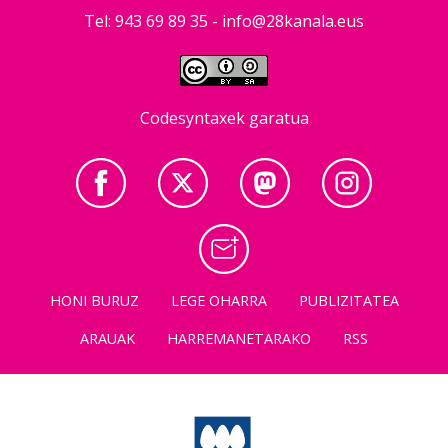
Tel: 943 69 89 35 -
info@28kanala.eus
Codesyntaxek garatua
HONI BURUZ
LEGE OHARRA
PUBLIZITATEA
ARAUAK
HARREMANETARAKO
RSS