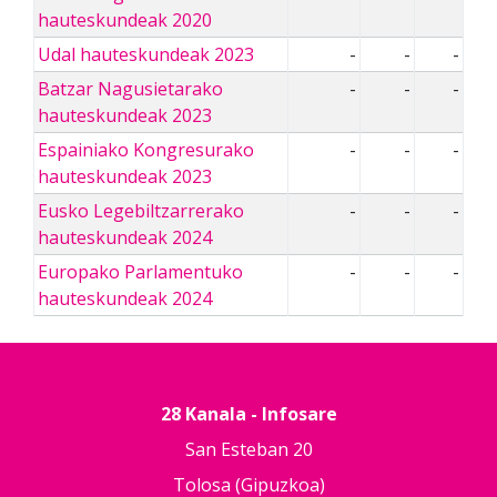
hauteskundeak 2020
Udal hauteskundeak 2023
-
-
-
Batzar Nagusietarako
-
-
-
hauteskundeak 2023
Espainiako Kongresurako
-
-
-
hauteskundeak 2023
Eusko Legebiltzarrerako
-
-
-
hauteskundeak 2024
Europako Parlamentuko
-
-
-
hauteskundeak 2024
28 Kanala - Infosare
San Esteban 20
Tolosa (Gipuzkoa)