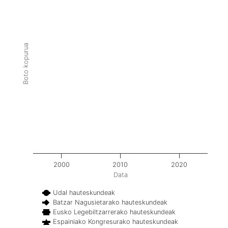
Boto kopurua
2000
2010
2020
Data
Udal hauteskundeak
Batzar Nagusietarako hauteskundeak
Eusko Legebiltzarrerako hauteskundeak
Espainiako Kongresurako hauteskundeak