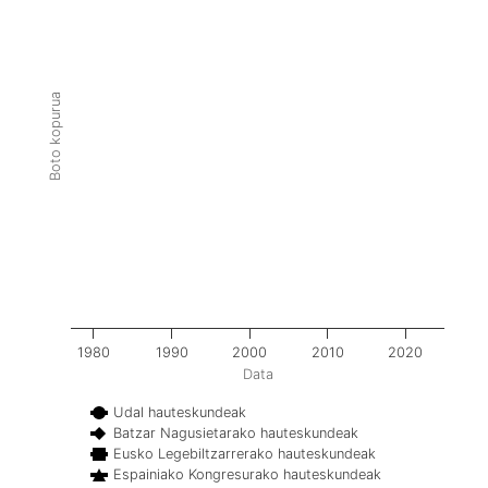
Boto kopurua
1980
1990
2000
2010
2020
Data
Udal hauteskundeak
Batzar Nagusietarako hauteskundeak
Eusko Legebiltzarrerako hauteskundeak
Espainiako Kongresurako hauteskundeak