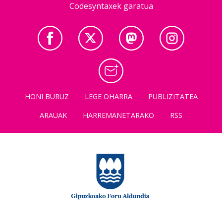
Codesyntaxek garatua
HONI BURUZ
LEGE OHARRA
PUBLIZITATEA
ARAUAK
HARREMANETARAKO
RSS