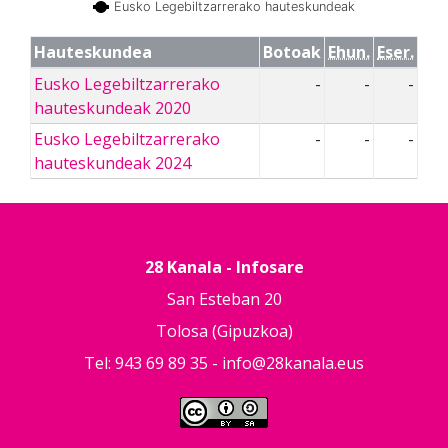
Eusko Legebiltzarrerako hauteskundeak
Hauteskundea
Botoak
Ehun.
Eser.
Eusko Legebiltzarrerako
-
-
-
hauteskundeak 2020
Eusko Legebiltzarrerako
-
-
-
hauteskundeak 2024
28 Kanala - Infosare
San Esteban 20
Tolosa (Gipuzkoa)
Tel: 943 69 89 35 -
info@28kanala.eus