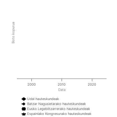
Boto kopurua
2000
2010
2020
Data
Udal hauteskundeak
Batzar Nagusietarako hauteskundeak
Eusko Legebiltzarrerako hauteskundeak
Espainiako Kongresurako hauteskundeak