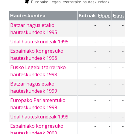
Europako Legebiltzarrerako hauteskundeak
Hauteskundea
Botoak
Ehun.
Eser.
Batzar nagusietako
-
-
-
hauteskundeak 1995
Udal hauteskundeak 1995
-
-
-
Espainiako kongresuko
-
-
-
hauteskundeak 1996
Eusko Legebiltzarrerako
-
-
-
hauteskundeak 1998
Batzar nagusietako
-
-
-
hauteskundeak 1999
Europako Parlamentuko
-
-
-
hauteskundeak 1999
Udal hauteskundeak 1999
-
-
-
Espainiako kongresuko
-
-
-
hauteskundeak 2000