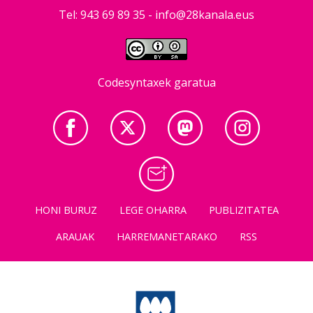
Tel: 943 69 89 35 -
info@28kanala.eus
Codesyntaxek garatua
HONI BURUZ
LEGE OHARRA
PUBLIZITATEA
ARAUAK
HARREMANETARAKO
RSS