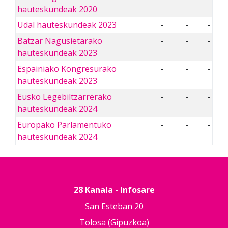
hauteskundeak 2020
Udal hauteskundeak 2023
-
-
-
Batzar Nagusietarako
-
-
-
hauteskundeak 2023
Espainiako Kongresurako
-
-
-
hauteskundeak 2023
Eusko Legebiltzarrerako
-
-
-
hauteskundeak 2024
Europako Parlamentuko
-
-
-
hauteskundeak 2024
28 Kanala - Infosare
San Esteban 20
Tolosa (Gipuzkoa)