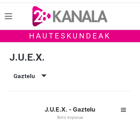
HAUTESKUNDEAK
J.U.E.X.
Gaztelu
J.U.E.X. - Gaztelu
Boto kopurua