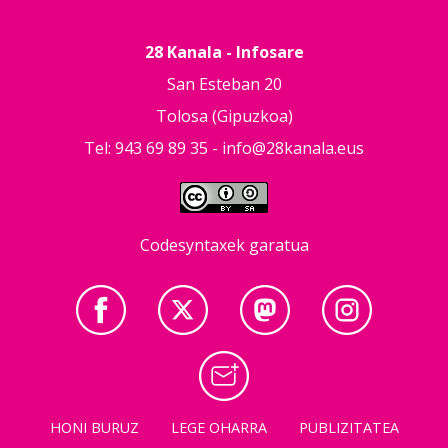
28 Kanala - Infosare
San Esteban 20
Tolosa (Gipuzkoa)
Tel: 943 69 89 35 -
info@28kanala.eus
Codesyntaxek garatua
HONI BURUZ
LEGE OHARRA
PUBLIZITATEA