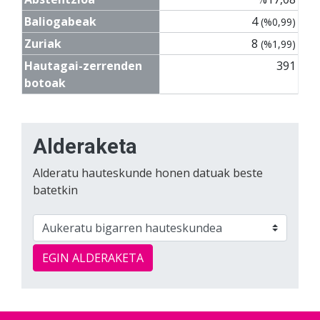
Baliogabeak
4
(%0,99)
Zuriak
8
(%1,99)
Hautagai-zerrenden
391
botoak
Alderaketa
Alderatu hauteskunde honen datuak beste
batetkin
EGIN ALDERAKETA