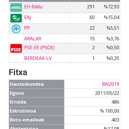
EH Bildu
291
%72,93
EAJ
60
%15,04
PP
22
%5,51
ARALAR
15
%3,76
PSE-EE (PSOE)
2
%0,50
BERDEAK-LV
1
%0,25
Fitxa
Hauteskundea
BN2019
Eguna
2011/05/22
Errolda
486
Eskrutinioa
% 100,00
Boto-emaileak
403
Abstentzioa
%17,08