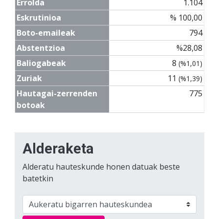
Errolda
1.104
Eskrutinioa
% 100,00
Boto-emaileak
794
Abstentzioa
%28,08
Baliogabeak
8
(%1,01)
Zuriak
11
(%1,39)
Hautagai-zerrenden
775
botoak
Alderaketa
Alderatu hauteskunde honen datuak beste
batetkin