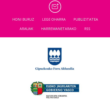
HONI BURUZ
LEGE OHARRA
PUBLIZITATEA
ARAUAK
HARREMANETARAKO
RSS