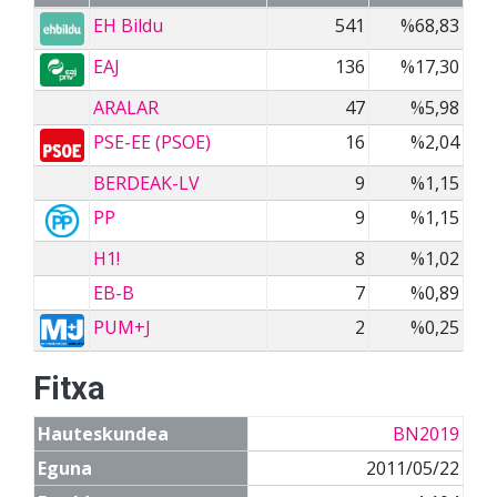
EH Bildu
541
%68,83
EAJ
136
%17,30
ARALAR
47
%5,98
PSE-EE (PSOE)
16
%2,04
BERDEAK-LV
9
%1,15
PP
9
%1,15
H1!
8
%1,02
EB-B
7
%0,89
PUM+J
2
%0,25
Fitxa
Hauteskundea
BN2019
Eguna
2011/05/22