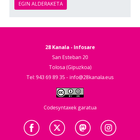
EGIN ALDERAKETA
28 Kanala - Infosare
San Esteban 20
Tolosa (Gipuzkoa)
Tel: 943 69 89 35 -
info@28kanala.eus
Codesyntaxek garatua