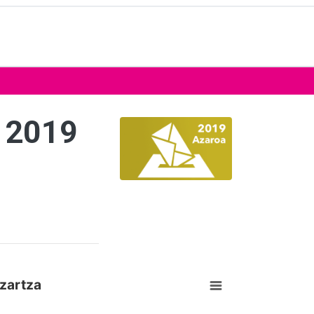
 2019
zartza