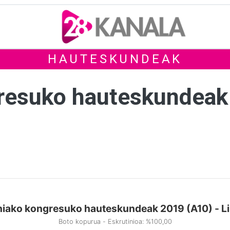
HAUTESKUNDEAK
gresuko hauteskundeak
niako kongresuko hauteskundeak 2019 (A10) - Li
Boto kopurua - Eskrutinioa: %100,00