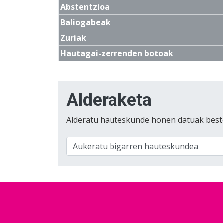
Abstentzioa
Baliogabeak
Zuriak
Hautagai-zerrenden botoak
Alderaketa
Alderatu hauteskunde honen datuak best