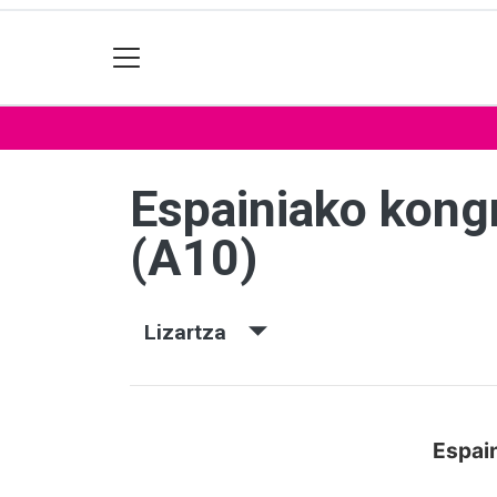
Espainiako kon
(A10)
Lizartza
Espai