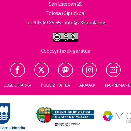
San Esteban 20
Tolosa (Gipuzkoa)
Tel: 943 69 89 35 -
info@28kanala.eus
Codesyntaxek garatua
LEGE OHARRA
PUBLIZITATEA
ARAUAK
HARREMANE