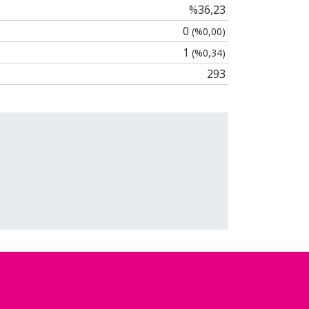
%36,23
0
(%0,00)
1
(%0,34)
293