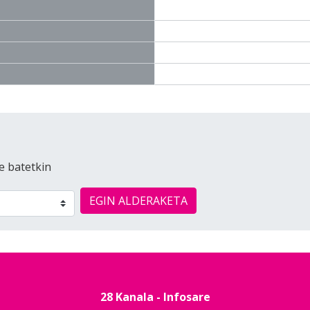
e batetkin
EGIN ALDERAKETA
28 Kanala - Infosare