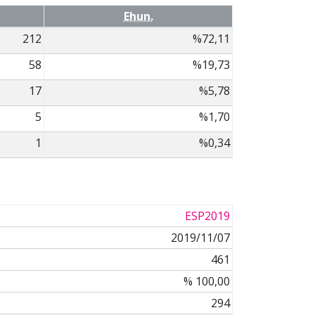
Ehun.
212
%72,11
58
%19,73
17
%5,78
5
%1,70
1
%0,34
ESP2019
2019/11/07
461
% 100,00
294