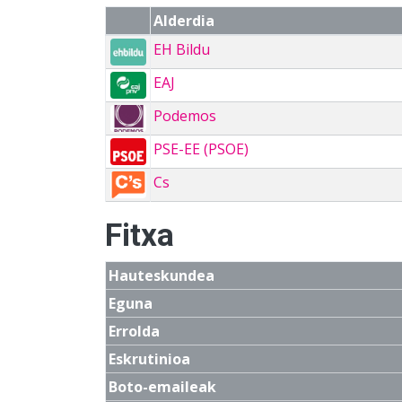
Alderdia
EH Bildu
EAJ
Podemos
PSE-EE (PSOE)
Cs
Fitxa
Hauteskundea
Eguna
Errolda
Eskrutinioa
Boto-emaileak