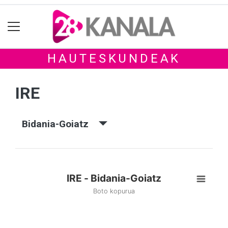
HAUTESKUNDEAK
IRE
Bidania-Goiatz
IRE - Bidania-Goiatz
Boto kopurua