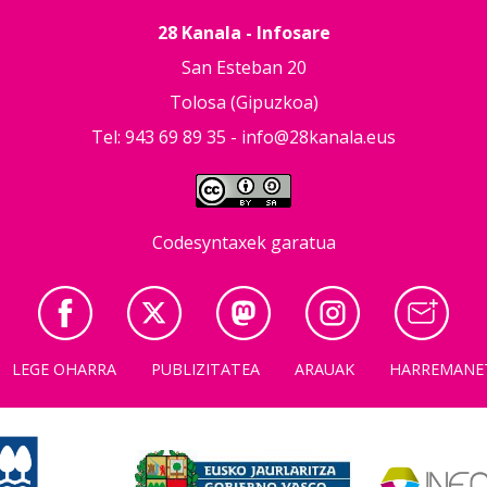
28 Kanala - Infosare
San Esteban 20
Tolosa (Gipuzkoa)
Tel: 943 69 89 35 -
info@28kanala.eus
Codesyntaxek garatua
LEGE OHARRA
PUBLIZITATEA
ARAUAK
HARREMANE