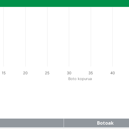
15
20
25
30
35
40
Boto kopurua
Botoak