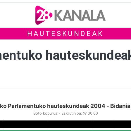
HAUTESKUNDEAK
mentuko hauteskundea
ko Parlamentuko hauteskundeak 2004 - Bidania
Boto kopurua - Eskrutinioa: %100,00