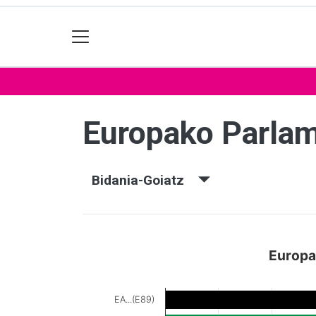
Europako Parla
Bidania-Goiatz
Europa
EA...(E89)