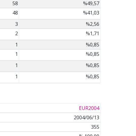
58
%49,57
48
%41,03
3
%2,56
2
%1,71
1
%0,85
1
%0,85
1
%0,85
1
%0,85
EUR2004
2004/06/13
355