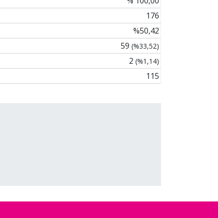
% 100,00
176
%50,42
59
(%33,52)
2
(%1,14)
115