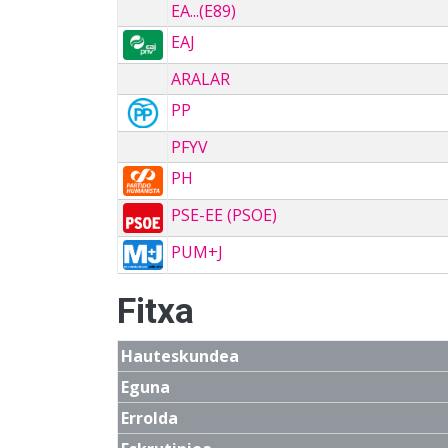
EA...(E89)
EAJ
ARALAR
PP
PFYV
PH
PSE-EE (PSOE)
PUM+J
Fitxa
Hauteskundea
Eguna
Errolda