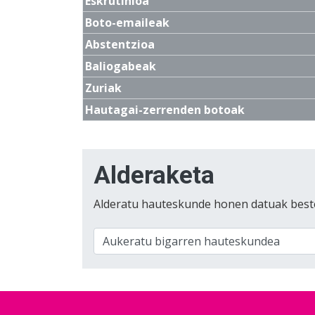
Eskrutinioa
Boto-emaileak
Abstentzioa
Baliogabeak
Zuriak
Hautagai-zerrenden botoak
Alderaketa
Alderatu hauteskunde honen datuak best