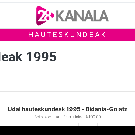
HAUTESKUNDEAK
deak 1995
Udal hauteskundeak 1995 - Bidania-Goiatz
Boto kopurua - Eskrutinioa: %100,00