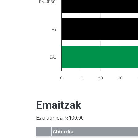
EA...(E89)
HB
EAJ
0
10
20
30
Emaitzak
Eskrutinioa: %100,00
Alderdia