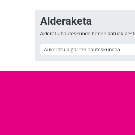
Alderaketa
Alderatu hauteskunde honen datuak best