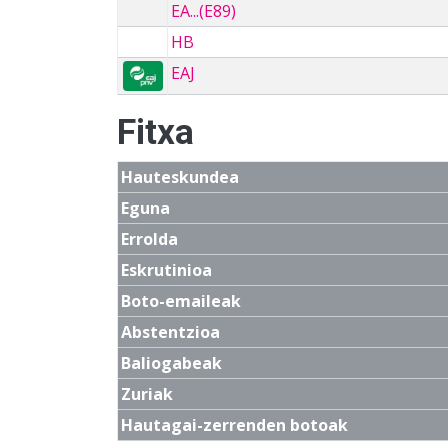
EA...(E89)
HB
EAJ
Fitxa
Hauteskundea
Eguna
Errolda
Eskrutinioa
Boto-emaileak
Abstentzioa
Baliogabeak
Zuriak
Hautagai-zerrenden botoak