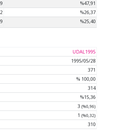
9
%47,91
2
%26,37
9
%25,40
UDAL1995
1995/05/28
371
% 100,00
314
%15,36
3
(%0,96)
1
(%0,32)
310