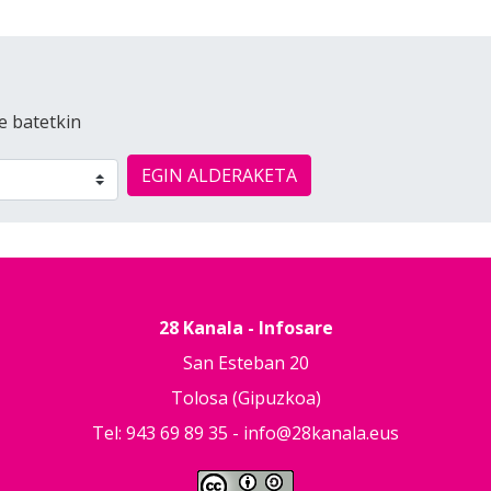
e batetkin
EGIN ALDERAKETA
28 Kanala - Infosare
San Esteban 20
Tolosa (Gipuzkoa)
Tel: 943 69 89 35 -
info@28kanala.eus