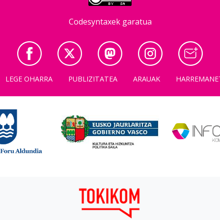
Codesyntaxek garatua
LEGE OHARRA
PUBLIZITATEA
ARAUAK
HARREMANE