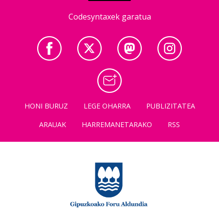
Codesyntaxek garatua
HONI BURUZ
LEGE OHARRA
PUBLIZITATEA
ARAUAK
HARREMANETARAKO
RSS