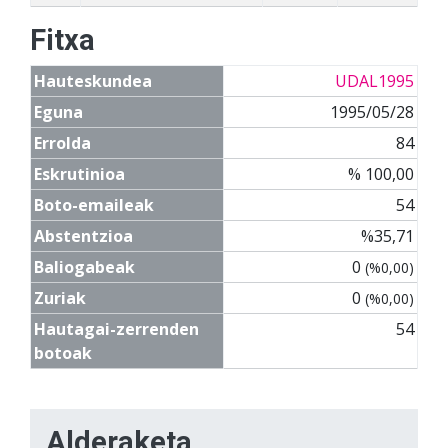
Fitxa
Hauteskundea
UDAL1995
Eguna
1995/05/28
Errolda
84
Eskrutinioa
% 100,00
Boto-emaileak
54
Abstentzioa
%35,71
Baliogabeak
0
(%0,00)
Zuriak
0
(%0,00)
Hautagai-zerrenden
54
botoak
Alderaketa