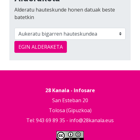
Alderatu hauteskunde honen datuak beste
batetkin
EGIN ALDERAKETA
28 Kanala - Infosare
San Esteban 20
Tolosa (Gipuzkoa)
Tel: 943 69 89 35 -
info@28kanala.eus