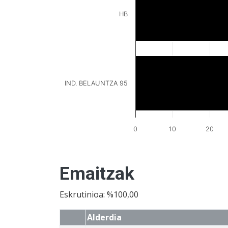
HB
IND. BELAUNTZA 95
0
10
20
Emaitzak
Eskrutinioa: %100,00
Alderdia