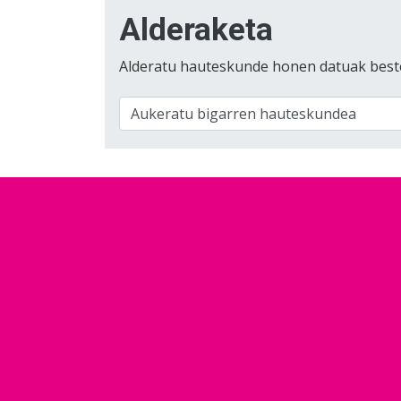
Alderaketa
Alderatu hauteskunde honen datuak best