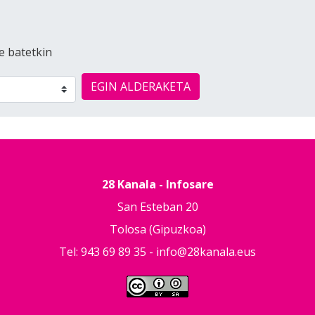
e batetkin
EGIN ALDERAKETA
28 Kanala - Infosare
San Esteban 20
Tolosa (Gipuzkoa)
Tel: 943 69 89 35 -
info@28kanala.eus