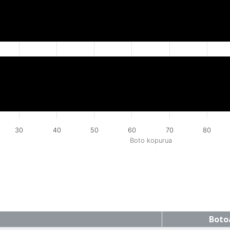
30
40
50
60
70
80
Boto kopurua
Boto