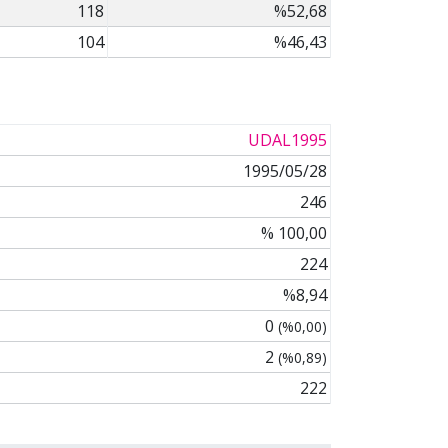
118
%52,68
104
%46,43
UDAL1995
1995/05/28
246
% 100,00
224
%8,94
0
(%0,00)
2
(%0,89)
222