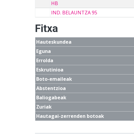
HB
IND. BELAUNTZA 95
Fitxa
Hauteskundea
Eguna
Errolda
Eskrutinioa
Boto-emaileak
Abstentzioa
Baliogabeak
Zuriak
Hautagai-zerrenden botoak