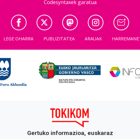
Codesyntaxek garatua
LEGE OHARRA
PUBLIZITATEA
ARAUAK
HARREMANE
Gertuko informazioa, euskaraz