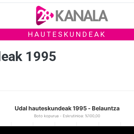
HAUTESKUNDEAK
deak 1995
Udal hauteskundeak 1995 - Belauntza
Boto kopurua - Eskrutinioa: %100,00