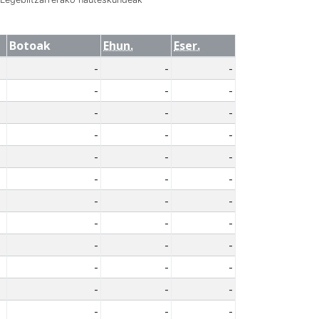
Botoak
Ehun.
Eser.
-
-
-
-
-
-
-
-
-
-
-
-
-
-
-
-
-
-
-
-
-
-
-
-
-
-
-
-
-
-
-
-
-
-
-
-