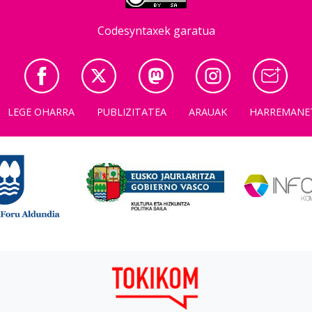
Codesyntaxek garatua
LEGE OHARRA
PUBLIZITATEA
ARAUAK
HARREMANE