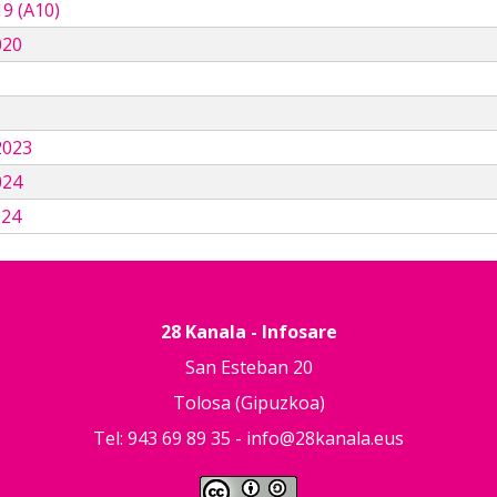
9 (A10)
020
3
2023
024
024
28 Kanala - Infosare
San Esteban 20
Tolosa (Gipuzkoa)
Tel: 943 69 89 35 -
info@28kanala.eus