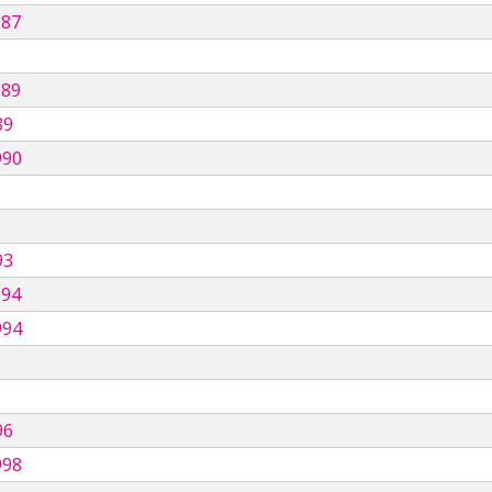
987
989
89
990
93
994
994
96
998