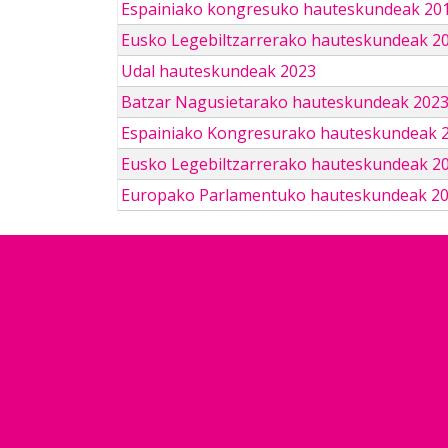
Espainiako kongresuko hauteskundeak 201
Eusko Legebiltzarrerako hauteskundeak 2
Udal hauteskundeak 2023
Batzar Nagusietarako hauteskundeak 202
Espainiako Kongresurako hauteskundeak 
Eusko Legebiltzarrerako hauteskundeak 2
Europako Parlamentuko hauteskundeak 2