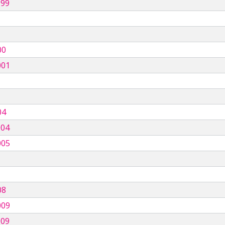
999
00
001
04
004
005
08
009
009