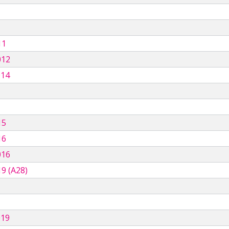
11
012
014
15
16
016
9 (A28)
019