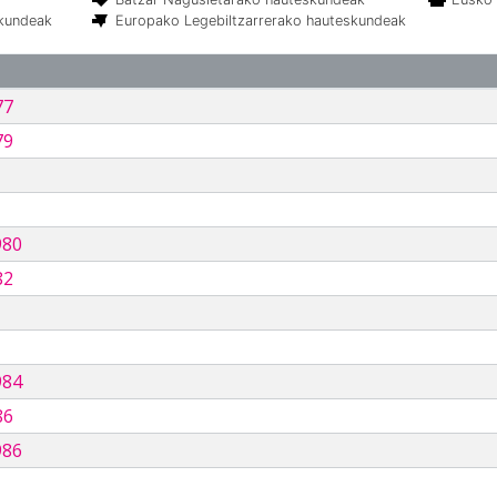
skundeak
Europako Legebiltzarrerako hauteskundeak
77
79
980
82
984
86
986