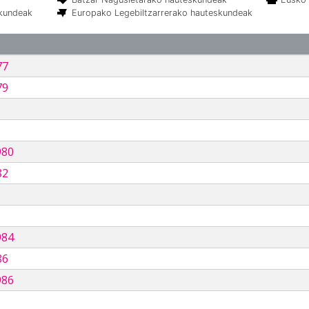
skundeak
Europako Legebiltzarrerako hauteskundeak
77
79
980
82
984
86
986