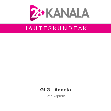
HAUTESKUNDEAK
GLG - Anoeta
Boto kopurua