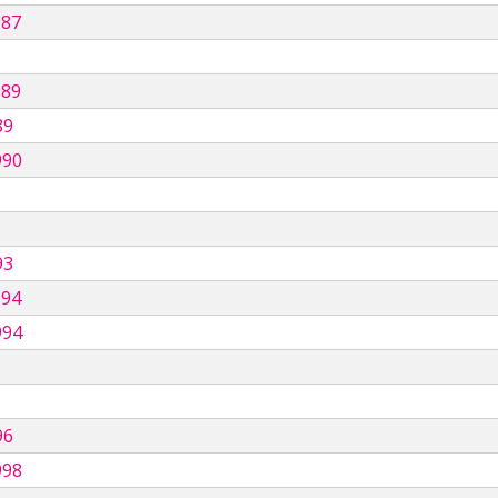
987
989
89
990
93
994
994
96
998