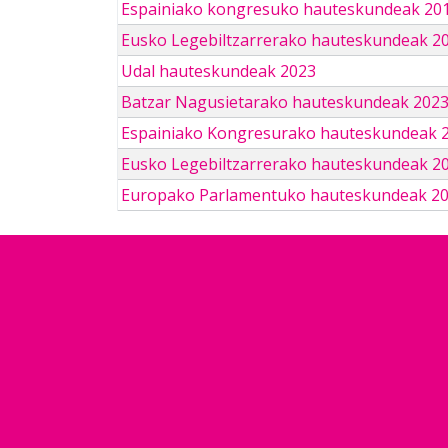
Espainiako kongresuko hauteskundeak 201
Eusko Legebiltzarrerako hauteskundeak 2
Udal hauteskundeak 2023
Batzar Nagusietarako hauteskundeak 202
Espainiako Kongresurako hauteskundeak 
Eusko Legebiltzarrerako hauteskundeak 2
Europako Parlamentuko hauteskundeak 2