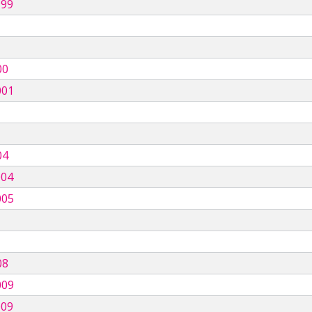
999
00
001
04
004
005
08
009
009