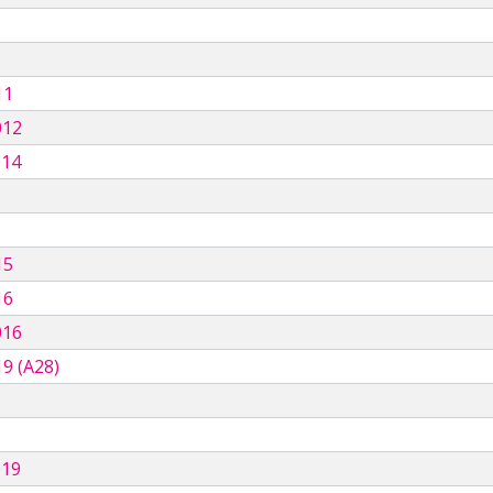
11
012
014
15
16
016
9 (A28)
019