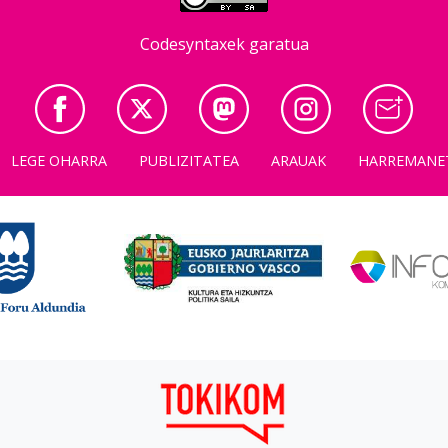
Codesyntaxek garatua
LEGE OHARRA
PUBLIZITATEA
ARAUAK
HARREMANE