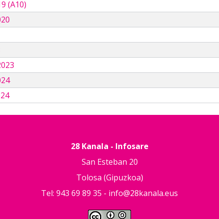
9 (A10)
020
3
2023
024
024
28 Kanala - Infosare
San Esteban 20
Tolosa (Gipuzkoa)
Tel: 943 69 89 35 -
info@28kanala.eus