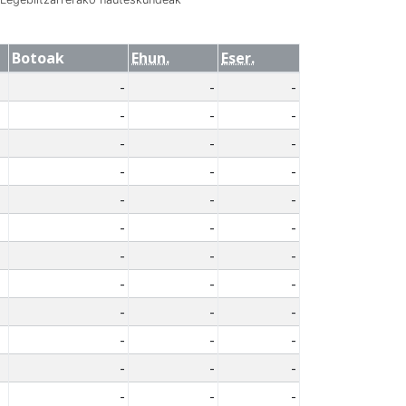
Botoak
Ehun.
Eser.
-
-
-
-
-
-
-
-
-
-
-
-
-
-
-
-
-
-
-
-
-
-
-
-
-
-
-
-
-
-
-
-
-
-
-
-