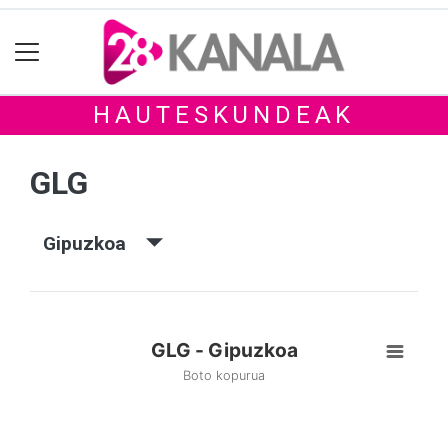
HAUTESKUNDEAK
GLG
Gipuzkoa
GLG - Gipuzkoa
Boto kopurua