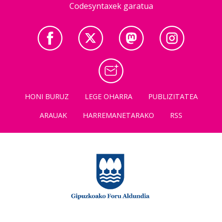
Codesyntaxek garatua
HONI BURUZ
LEGE OHARRA
PUBLIZITATEA
ARAUAK
HARREMANETARAKO
RSS