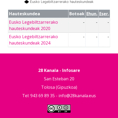
Eusko Legebiltzarrerako hauteskundeak
Hauteskundea
Botoak
Ehun.
Eser.
Eusko Legebiltzarrerako
-
-
-
hauteskundeak 2020
Eusko Legebiltzarrerako
-
-
-
hauteskundeak 2024
28 Kanala - Infosare
San Esteban 20
Tolosa (Gipuzkoa)
Tel: 943 69 89 35 -
info@28kanala.eus