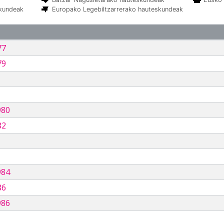
skundeak
Europako Legebiltzarrerako hauteskundeak
77
79
980
82
984
86
986