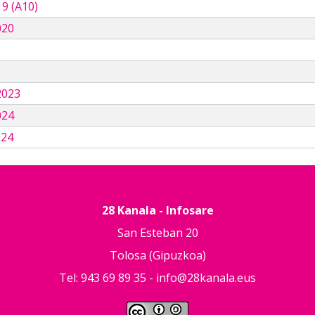
9 (A10)
020
3
2023
024
024
28 Kanala - Infosare
San Esteban 20
Tolosa (Gipuzkoa)
Tel: 943 69 89 35 -
info@28kanala.eus