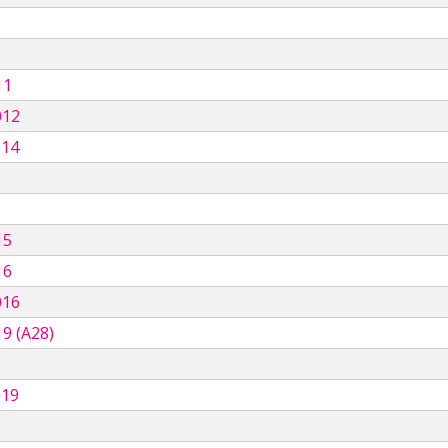
11
012
014
15
16
016
9 (A28)
019