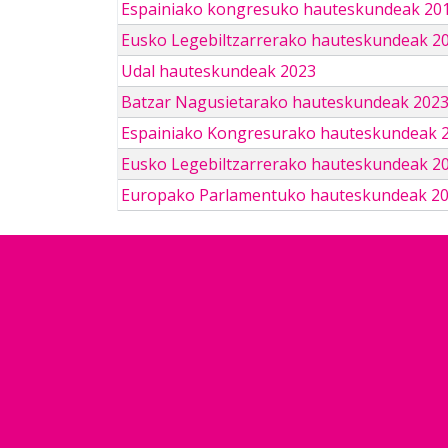
Espainiako kongresuko hauteskundeak 201
Eusko Legebiltzarrerako hauteskundeak 2
Udal hauteskundeak 2023
Batzar Nagusietarako hauteskundeak 202
Espainiako Kongresurako hauteskundeak 
Eusko Legebiltzarrerako hauteskundeak 2
Europako Parlamentuko hauteskundeak 2