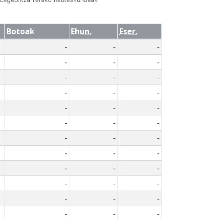
Botoak
Ehun.
Eser.
-
-
-
-
-
-
-
-
-
-
-
-
-
-
-
-
-
-
-
-
-
-
-
-
-
-
-
-
-
-
-
-
-
-
-
-