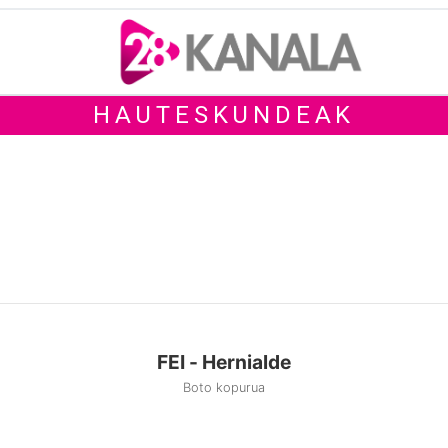
HAUTESKUNDEAK
FEI - Hernialde
Boto kopurua