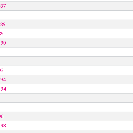
987
989
89
990
93
994
994
96
998