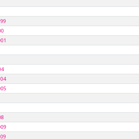
999
00
001
04
004
005
08
009
009