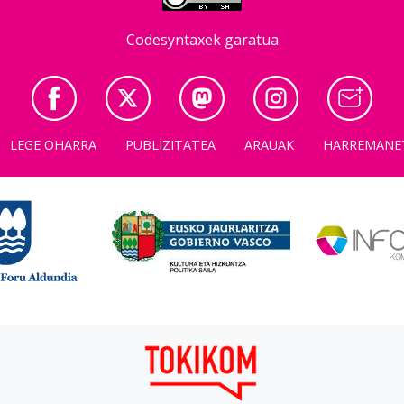
Codesyntaxek garatua
LEGE OHARRA
PUBLIZITATEA
ARAUAK
HARREMANE