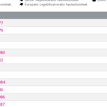
skundeak
Europako Legebiltzarrerako hauteskundeak
77
79
980
82
984
86
986
987