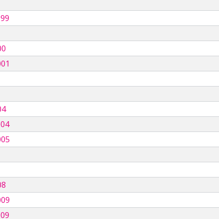
999
00
001
04
004
005
08
009
009