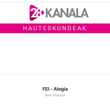
HAUTESKUNDEAK
FEI - Alegia
Boto kopurua