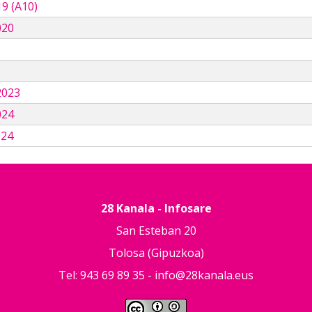
9 (A10)
020
3
2023
024
024
28 Kanala - Infosare
San Esteban 20
Tolosa (Gipuzkoa)
Tel: 943 69 89 35 -
info@28kanala.eus