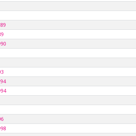
989
89
990
93
994
994
96
998