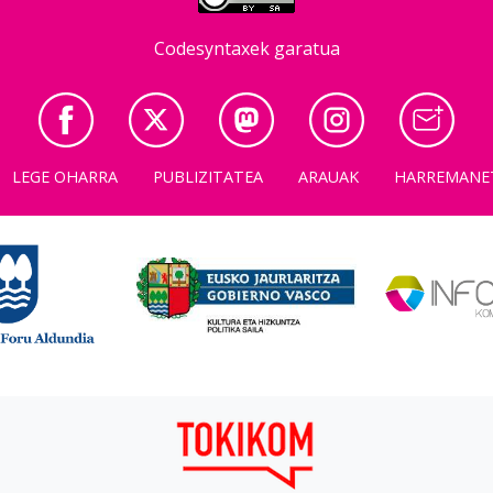
Codesyntaxek garatua
LEGE OHARRA
PUBLIZITATEA
ARAUAK
HARREMANE