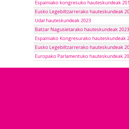
Espainiako kongresuko hauteskundeak 201
Eusko Legebiltzarrerako hauteskundeak 2
Udal hauteskundeak 2023
Batzar Nagusietarako hauteskundeak 202
Espainiako Kongresurako hauteskundeak 
Eusko Legebiltzarrerako hauteskundeak 2
Europako Parlamentuko hauteskundeak 2