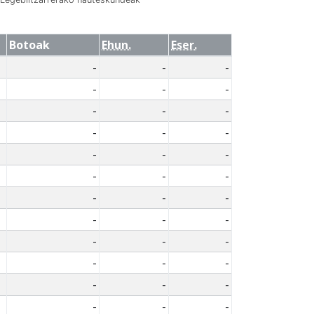
Botoak
Ehun.
Eser.
-
-
-
-
-
-
-
-
-
-
-
-
-
-
-
-
-
-
-
-
-
-
-
-
-
-
-
-
-
-
-
-
-
-
-
-