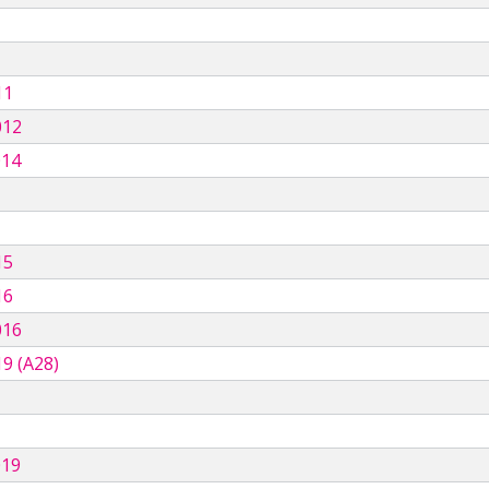
11
012
014
15
16
016
9 (A28)
019