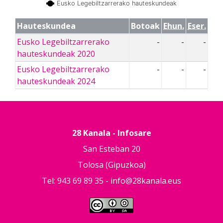
Eusko Legebiltzarrerako hauteskundeak
Hauteskundea
Botoak
Ehun.
Eser.
Eusko Legebiltzarrerako
-
-
-
hauteskundeak 2020
Eusko Legebiltzarrerako
-
-
-
hauteskundeak 2024
28 Kanala - Infosare
San Esteban 20
Tolosa (Gipuzkoa)
Tel: 943 69 89 35 -
info@28kanala.eus