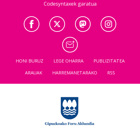
Codesyntaxek garatua
HONI BURUZ
LEGE OHARRA
PUBLIZITATEA
ARAUAK
HARREMANETARAKO
RSS