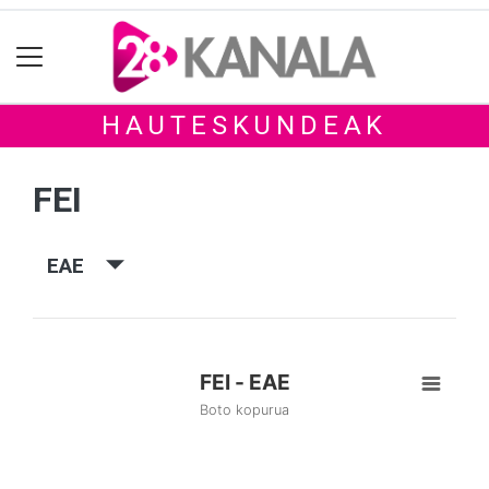
HAUTESKUNDEAK
FEI
EAE
FEI - EAE
Boto kopurua