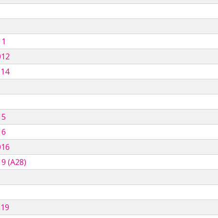
11
012
014
15
16
016
9 (A28)
019