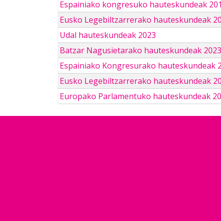
Espainiako kongresuko hauteskundeak 201
Eusko Legebiltzarrerako hauteskundeak 2
Udal hauteskundeak 2023
Batzar Nagusietarako hauteskundeak 202
Espainiako Kongresurako hauteskundeak 
Eusko Legebiltzarrerako hauteskundeak 2
Europako Parlamentuko hauteskundeak 2