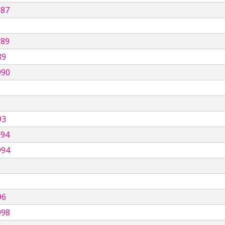
987
989
89
990
93
994
994
96
998