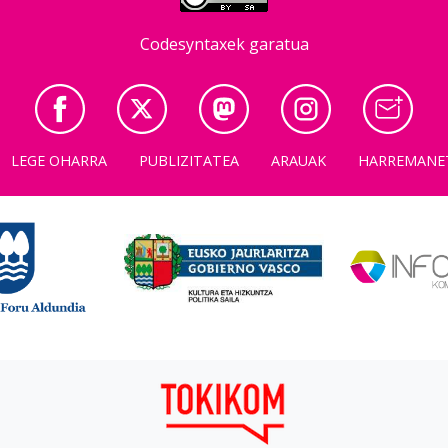
Codesyntaxek garatua
LEGE OHARRA
PUBLIZITATEA
ARAUAK
HARREMANE