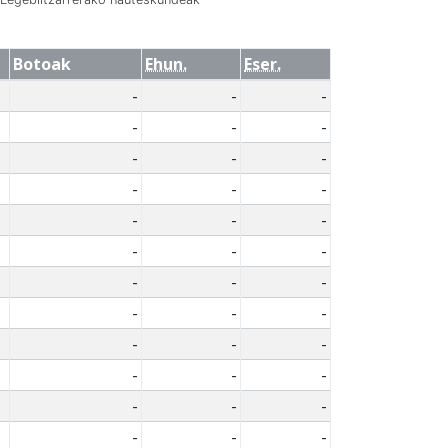
Botoak
Ehun.
Eser.
-
-
-
-
-
-
-
-
-
-
-
-
-
-
-
-
-
-
-
-
-
-
-
-
-
-
-
-
-
-
-
-
-
-
-
-