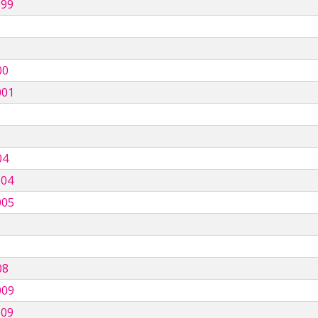
999
00
001
04
004
005
08
009
009