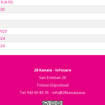
9 (A10)
020
3
2023
024
024
28 Kanala - Infosare
San Esteban 20
Tolosa (Gipuzkoa)
Tel: 943 69 89 35 -
info@28kanala.eus