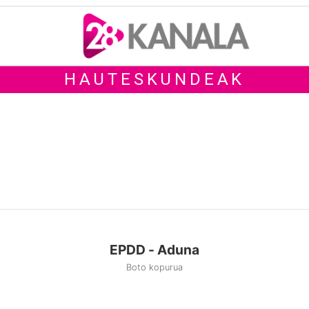
HAUTESKUNDEAK
EPDD - Aduna
Boto kopurua