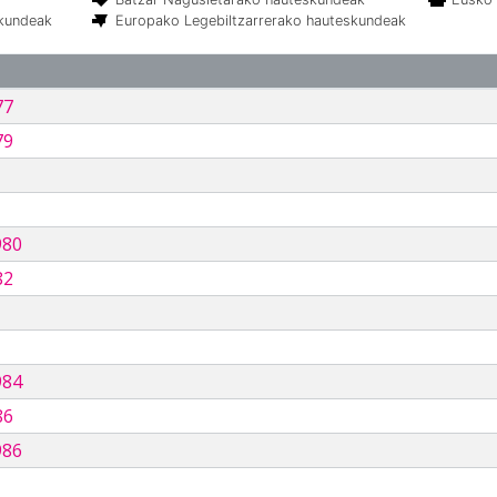
skundeak
Europako Legebiltzarrerako hauteskundeak
77
79
980
82
984
86
986