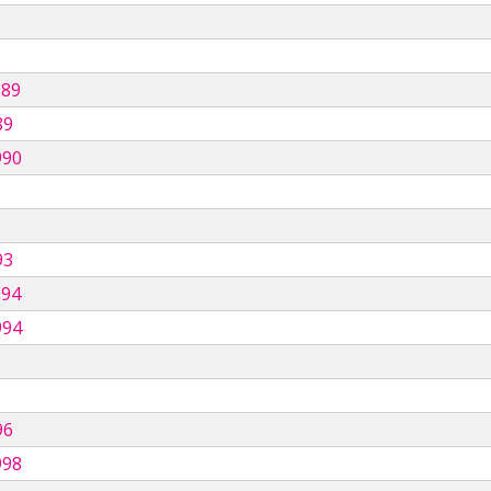
989
89
990
93
994
994
96
998