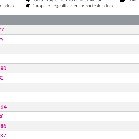
skundeak
Europako Legebiltzarrerako hauteskundeak
77
79
980
82
984
86
986
987