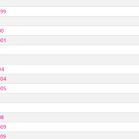
999
00
001
04
004
005
08
009
009