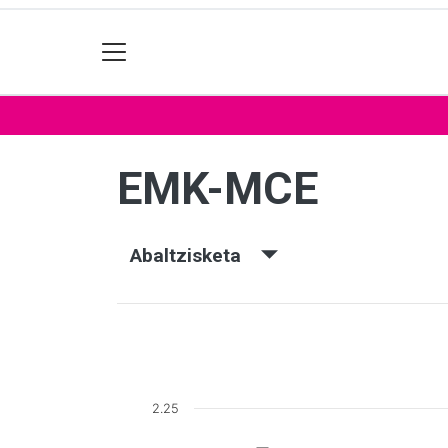
EMK-MCE
Abaltzisketa
2.25