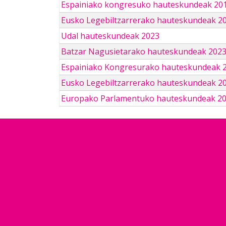
Espainiako kongresuko hauteskundeak 201
Eusko Legebiltzarrerako hauteskundeak 2
Udal hauteskundeak 2023
Batzar Nagusietarako hauteskundeak 202
Espainiako Kongresurako hauteskundeak 
Eusko Legebiltzarrerako hauteskundeak 2
Europako Parlamentuko hauteskundeak 2