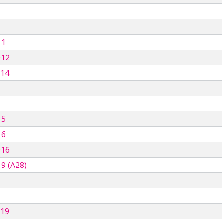
11
012
014
15
16
016
9 (A28)
019