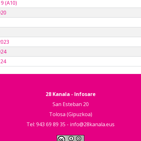
9 (A10)
020
3
2023
024
024
28 Kanala - Infosare
San Esteban 20
Tolosa (Gipuzkoa)
Tel: 943 69 89 35 -
info@28kanala.eus