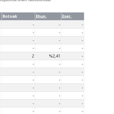
Botoak
Ehun.
Eser.
-
-
-
-
-
-
-
-
-
-
-
-
2
%2,41
-
-
-
-
-
-
-
-
-
-
-
-
-
-
-
-
-
-
-
-
-
-