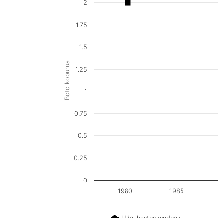
2
1.75
1.5
Boto kopurua
1.25
1
0.75
0.5
0.25
0
1980
1985
Udal hauteskundeak