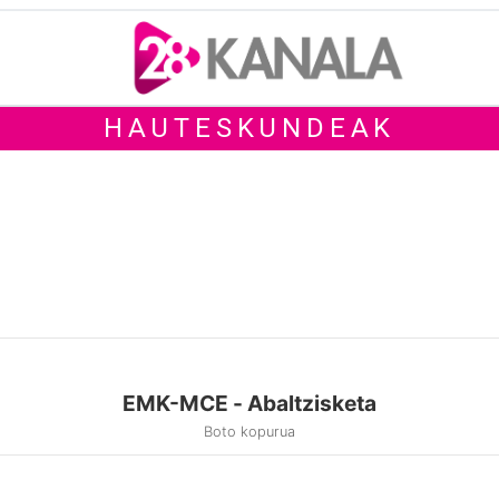
HAUTESKUNDEAK
EMK-MCE - Abaltzisketa
Boto kopurua