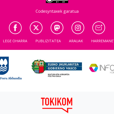
Codesyntaxek garatua
LEGE OHARRA
PUBLIZITATEA
ARAUAK
HARREMANE