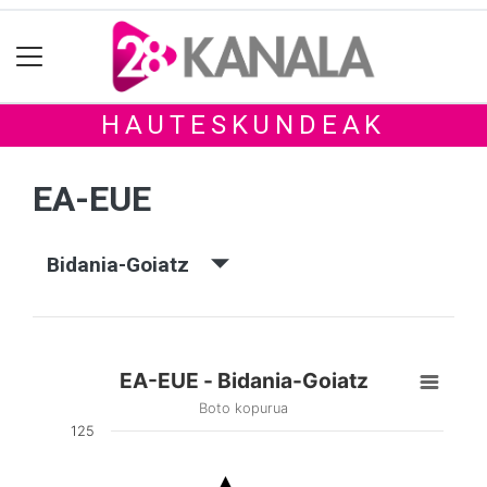
HAUTESKUNDEAK
EA-EUE
Bidania-Goiatz
EA-EUE - Bidania-Goiatz
Boto kopurua
125