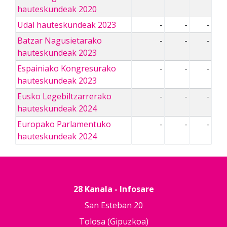
hauteskundeak 2020
Udal hauteskundeak 2023
-
-
-
Batzar Nagusietarako
-
-
-
hauteskundeak 2023
Espainiako Kongresurako
-
-
-
hauteskundeak 2023
Eusko Legebiltzarrerako
-
-
-
hauteskundeak 2024
Europako Parlamentuko
-
-
-
hauteskundeak 2024
28 Kanala - Infosare
San Esteban 20
Tolosa (Gipuzkoa)