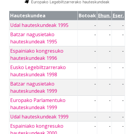
Europako Legebiltzarrerako hauteskundeak
Hauteskundea
Botoak
Ehun.
Eser.
Udal hauteskundeak 1995
-
-
-
Batzar nagusietako
-
-
-
hauteskundeak 1995
Espainiako kongresuko
-
-
-
hauteskundeak 1996
Eusko Legebiltzarrerako
-
-
-
hauteskundeak 1998
Batzar nagusietako
-
-
-
hauteskundeak 1999
Europako Parlamentuko
-
-
-
hauteskundeak 1999
Udal hauteskundeak 1999
-
-
-
Espainiako kongresuko
-
-
-
hauteskundeak 2000