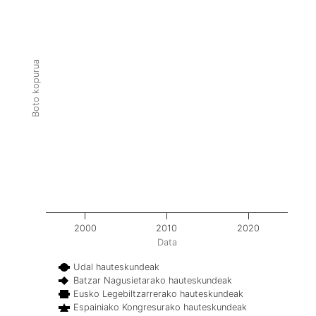
Boto kopurua
2000
2010
2020
Data
Udal hauteskundeak
Batzar Nagusietarako hauteskundeak
Eusko Legebiltzarrerako hauteskundeak
Espainiako Kongresurako hauteskundeak