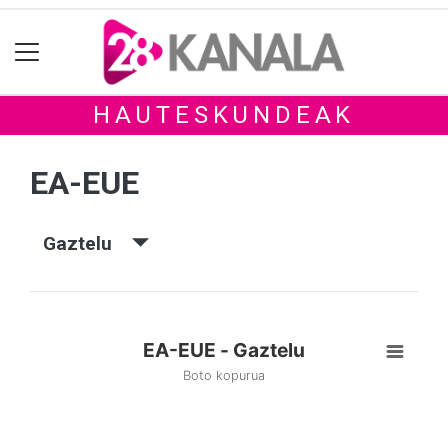
HAUTESKUNDEAK
EA-EUE
Gaztelu
EA-EUE - Gaztelu
Boto kopurua