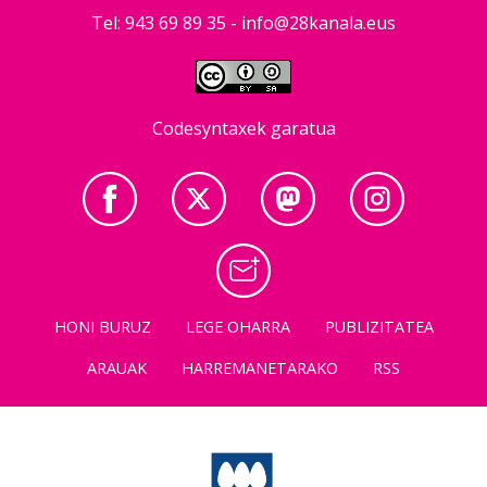
Tel: 943 69 89 35 -
info@28kanala.eus
Codesyntaxek garatua
HONI BURUZ
LEGE OHARRA
PUBLIZITATEA
ARAUAK
HARREMANETARAKO
RSS