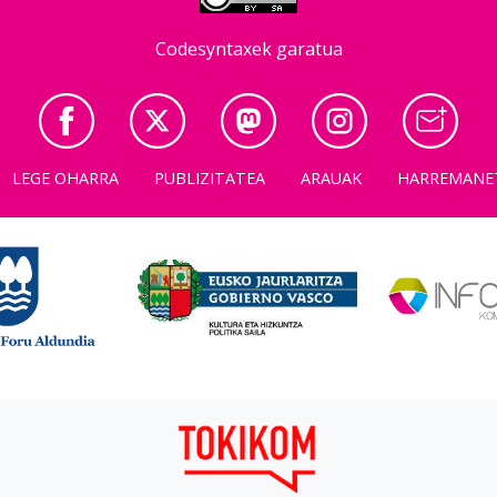
Codesyntaxek garatua
LEGE OHARRA
PUBLIZITATEA
ARAUAK
HARREMANE