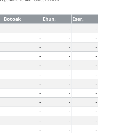
Botoak
Ehun.
Eser.
-
-
-
-
-
-
-
-
-
-
-
-
-
-
-
-
-
-
-
-
-
-
-
-
-
-
-
-
-
-
-
-
-
-
-
-