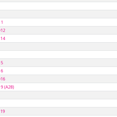
11
012
014
15
16
016
9 (A28)
019