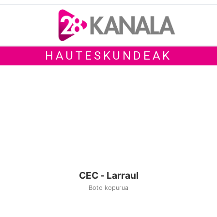
HAUTESKUNDEAK
CEC - Larraul
Boto kopurua