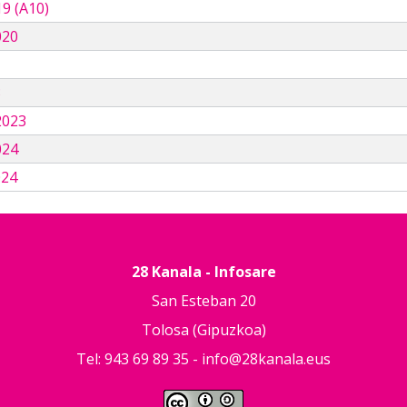
9 (A10)
020
3
2023
024
024
28 Kanala - Infosare
San Esteban 20
Tolosa (Gipuzkoa)
Tel: 943 69 89 35 -
info@28kanala.eus