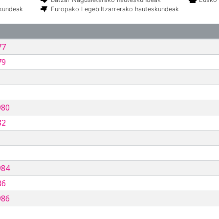
skundeak
Europako Legebiltzarrerako hauteskundeak
77
79
980
82
984
86
986