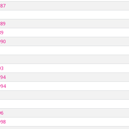
987
989
89
990
93
994
994
96
998