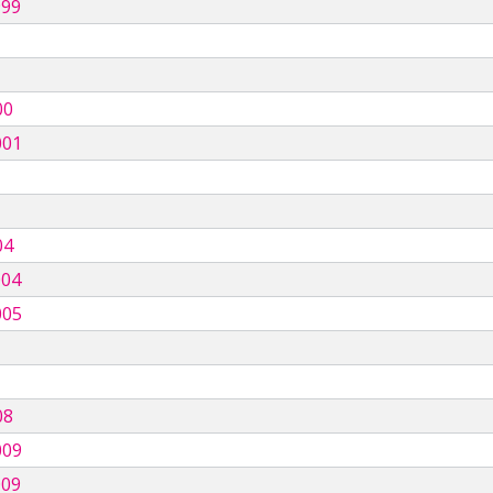
999
00
001
04
004
005
08
009
009