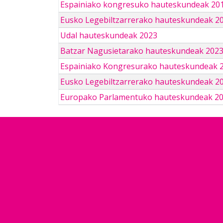
Espainiako kongresuko hauteskundeak 201
Eusko Legebiltzarrerako hauteskundeak 2
Udal hauteskundeak 2023
Batzar Nagusietarako hauteskundeak 202
Espainiako Kongresurako hauteskundeak 
Eusko Legebiltzarrerako hauteskundeak 2
Europako Parlamentuko hauteskundeak 2