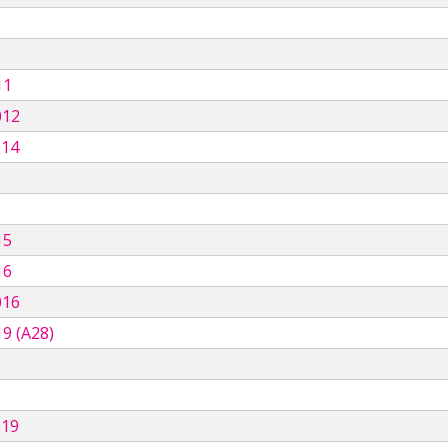
11
012
014
15
16
016
9 (A28)
019