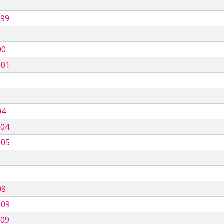
999
00
001
04
004
005
08
009
009