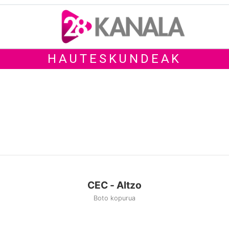
HAUTESKUNDEAK
CEC - Altzo
Boto kopurua