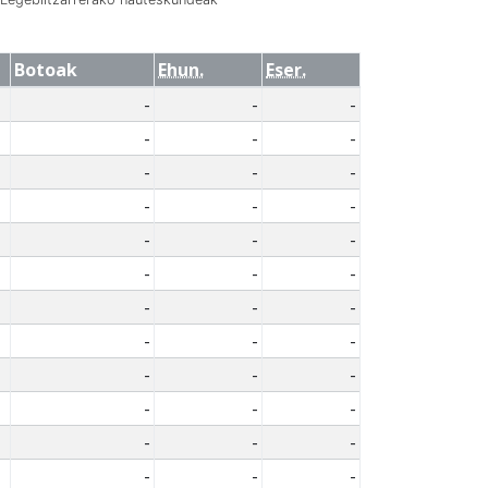
Botoak
Ehun.
Eser.
-
-
-
-
-
-
-
-
-
-
-
-
-
-
-
-
-
-
-
-
-
-
-
-
-
-
-
-
-
-
-
-
-
-
-
-