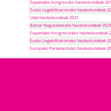
Espainiako kongresuko hauteskundeak 201
Eusko Legebiltzarrerako hauteskundeak 2
Udal hauteskundeak 2023
Batzar Nagusietarako hauteskundeak 202
Espainiako Kongresurako hauteskundeak 
Eusko Legebiltzarrerako hauteskundeak 2
Europako Parlamentuko hauteskundeak 2