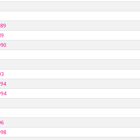
989
89
990
93
994
994
96
998