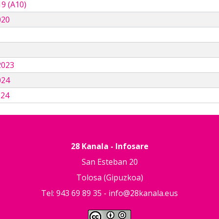
9 (A10)
020
3
2023
024
024
28 Kanala - Infosare
San Esteban 20
Tolosa (Gipuzkoa)
Tel: 943 69 89 35 -
info@28kanala.eus