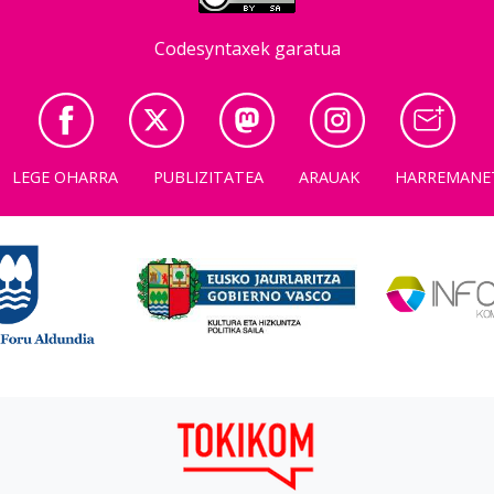
Codesyntaxek garatua
LEGE OHARRA
PUBLIZITATEA
ARAUAK
HARREMANE