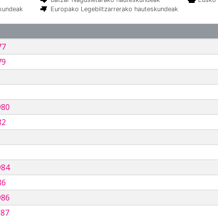
skundeak
Europako Legebiltzarrerako hauteskundeak
77
79
980
82
984
86
986
987