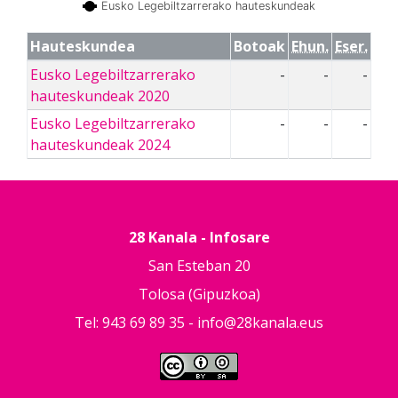
Eusko Legebiltzarrerako hauteskundeak
Hauteskundea
Botoak
Ehun.
Eser.
Eusko Legebiltzarrerako
-
-
-
hauteskundeak 2020
Eusko Legebiltzarrerako
-
-
-
hauteskundeak 2024
28 Kanala - Infosare
San Esteban 20
Tolosa (Gipuzkoa)
Tel: 943 69 89 35 -
info@28kanala.eus