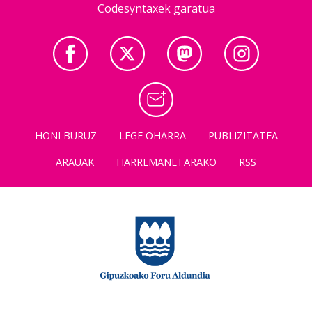
Codesyntaxek garatua
HONI BURUZ
LEGE OHARRA
PUBLIZITATEA
ARAUAK
HARREMANETARAKO
RSS