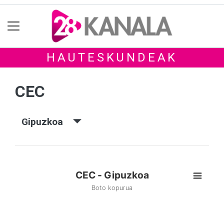
HAUTESKUNDEAK
CEC
Gipuzkoa
CEC - Gipuzkoa
Boto kopurua