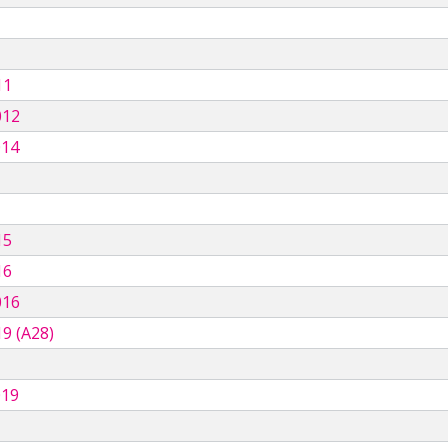
11
012
014
15
16
016
9 (A28)
019