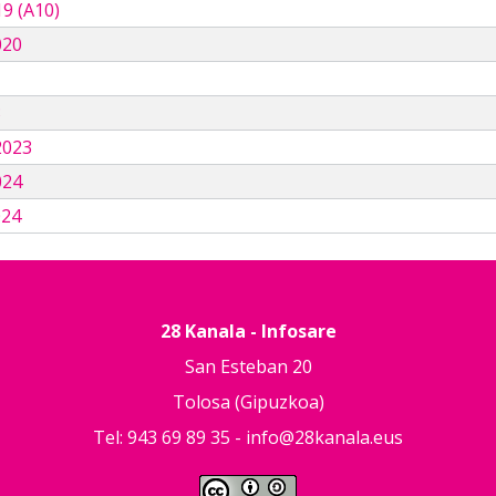
9 (A10)
020
3
2023
024
024
28 Kanala - Infosare
San Esteban 20
Tolosa (Gipuzkoa)
Tel: 943 69 89 35 -
info@28kanala.eus