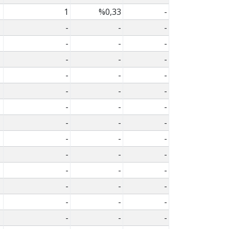
1
%0,33
-
-
-
-
-
-
-
-
-
-
-
-
-
-
-
-
-
-
-
-
-
-
-
-
-
-
-
-
-
-
-
-
-
-
-
-
-
-
-
-