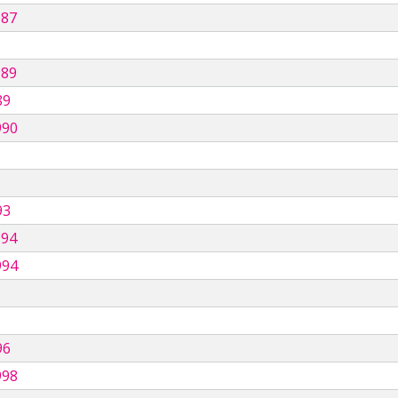
987
989
89
990
93
994
994
96
998