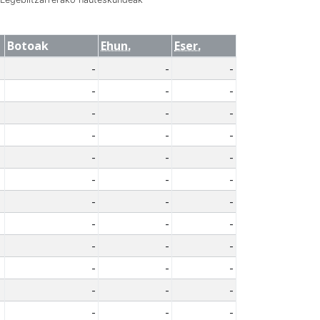
Botoak
Ehun.
Eser.
-
-
-
-
-
-
-
-
-
-
-
-
-
-
-
-
-
-
-
-
-
-
-
-
-
-
-
-
-
-
-
-
-
-
-
-