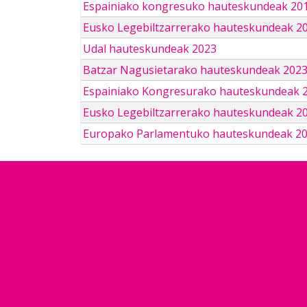
Espainiako kongresuko hauteskundeak 201
Eusko Legebiltzarrerako hauteskundeak 2
Udal hauteskundeak 2023
Batzar Nagusietarako hauteskundeak 202
Espainiako Kongresurako hauteskundeak 
Eusko Legebiltzarrerako hauteskundeak 2
Europako Parlamentuko hauteskundeak 2