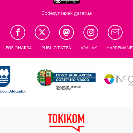
Codesyntaxek garatua
LEGE OHARRA
PUBLIZITATEA
ARAUAK
HARREMANE