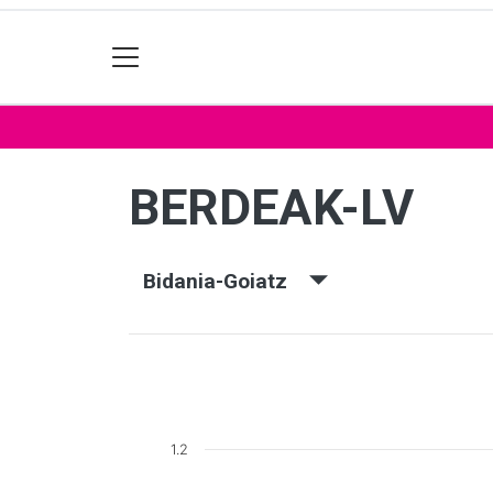
BERDEAK-LV
Bidania-Goiatz
1.2