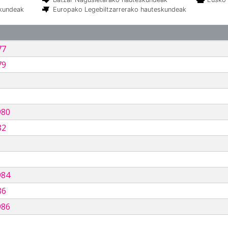
skundeak
Europako Legebiltzarrerako hauteskundeak
77
79
980
82
984
86
986