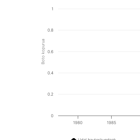
1
0.8
Boto kopurua
0.6
0.4
0.2
0
1980
1985
Udal hauteskundeak