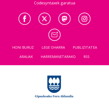
Codesyntaxek garatua
HONI BURUZ
LEGE OHARRA
PUBLIZITATEA
ARAUAK
HARREMANETARAKO
RSS