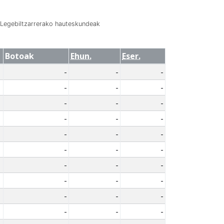
Legebiltzarrerako hauteskundeak
Botoak
Ehun.
Eser.
-
-
-
-
-
-
-
-
-
-
-
-
-
-
-
-
-
-
-
-
-
-
-
-
-
-
-
-
-
-