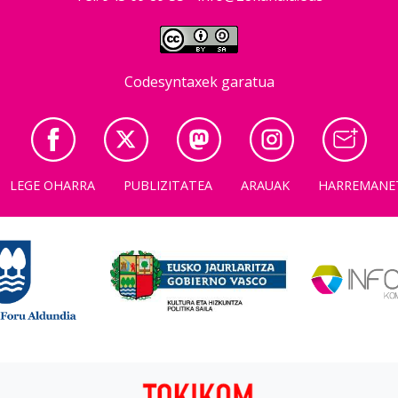
Codesyntaxek garatua
LEGE OHARRA
PUBLIZITATEA
ARAUAK
HARREMANE