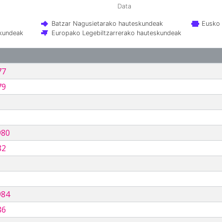
Data
Batzar Nagusietarako hauteskundeak
Eusko 
skundeak
Europako Legebiltzarrerako hauteskundeak
77
79
980
82
984
86