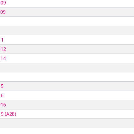
009
009
11
012
014
15
16
016
9 (A28)