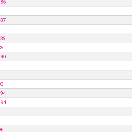
986
987
989
89
990
93
994
994
96