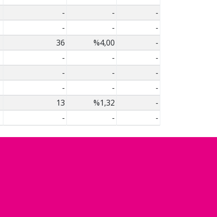
-
-
-
-
-
-
36
%4,00
-
-
-
-
-
-
-
-
-
-
13
%1,32
-
-
-
-