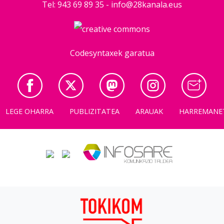
Tel: 943 69 89 35 -
info@28kanala.eus
Codesyntaxek garatua
LEGE OHARRA
PUBLIZITATEA
ARAUAK
HARREMANE