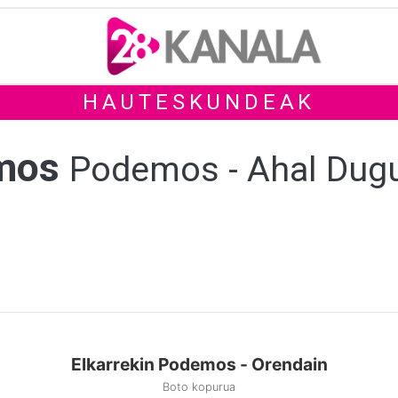
HAUTESKUNDEAK
emos
Podemos - Ahal Dug
Elkarrekin Podemos - Orendain
Boto kopurua