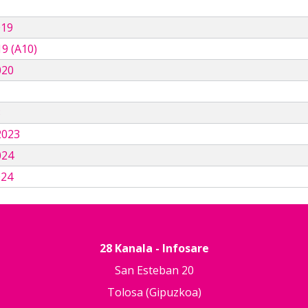
019
9 (A10)
020
3
2023
024
024
28 Kanala - Infosare
San Esteban 20
Tolosa (Gipuzkoa)