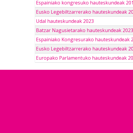
Espainiako kongresuko hauteskundeak 201
Eusko Legebiltzarrerako hauteskundeak 2
Udal hauteskundeak 2023
Batzar Nagusietarako hauteskundeak 202
Espainiako Kongresurako hauteskundeak 
Eusko Legebiltzarrerako hauteskundeak 2
Europako Parlamentuko hauteskundeak 2