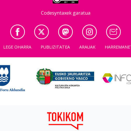
Codesyntaxek garatua
LEGE OHARRA
PUBLIZITATEA
ARAUAK
HARREMANE