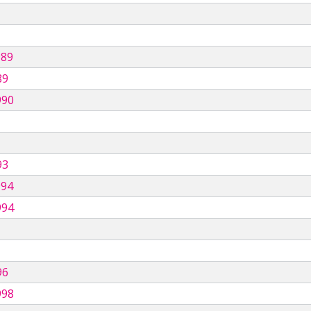
989
89
990
93
994
994
96
998