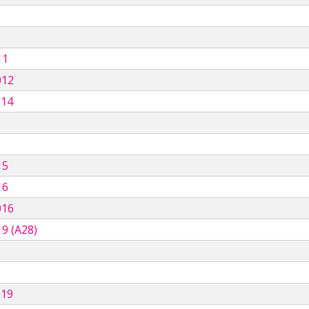
11
012
014
15
16
016
9 (A28)
019