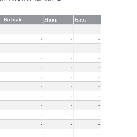
Botoak
Ehun.
Eser.
-
-
-
-
-
-
-
-
-
-
-
-
-
-
-
-
-
-
-
-
-
-
-
-
-
-
-
-
-
-
-
-
-
-
-
-