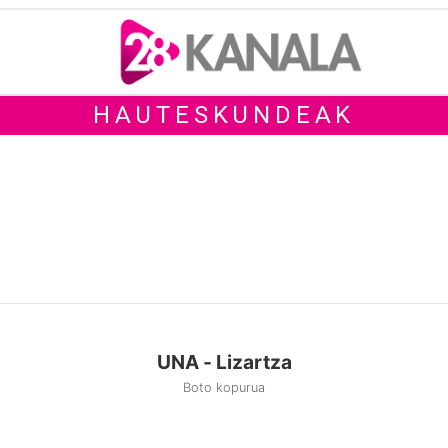
HAUTESKUNDEAK
UNA - Lizartza
Boto kopurua