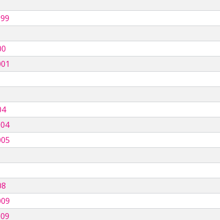
999
00
001
04
004
005
08
009
009