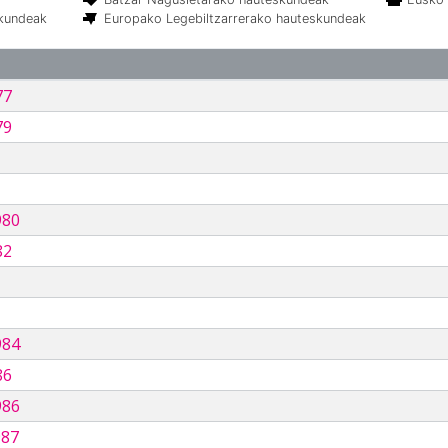
skundeak
Europako Legebiltzarrerako hauteskundeak
77
79
980
82
984
86
986
987