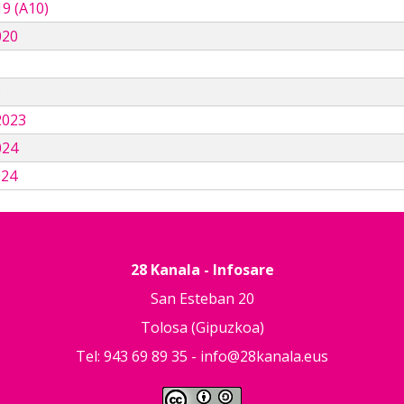
9 (A10)
020
3
2023
024
024
28 Kanala - Infosare
San Esteban 20
Tolosa (Gipuzkoa)
Tel: 943 69 89 35 -
info@28kanala.eus