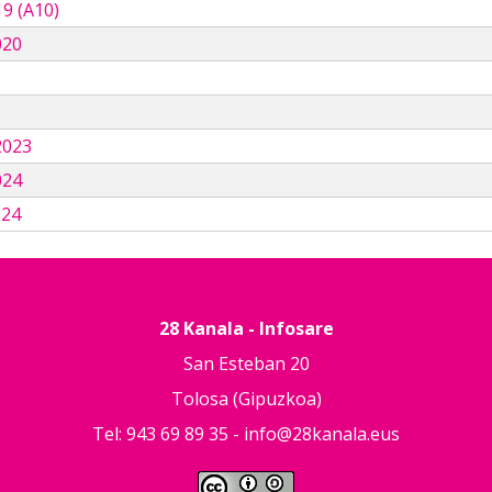
9 (A10)
020
3
2023
024
024
28 Kanala - Infosare
San Esteban 20
Tolosa (Gipuzkoa)
Tel: 943 69 89 35 -
info@28kanala.eus