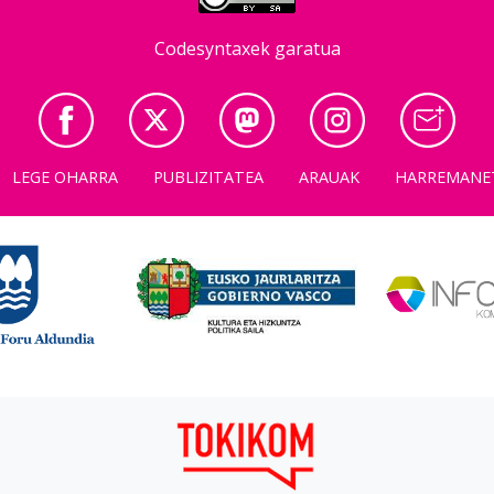
Codesyntaxek garatua
LEGE OHARRA
PUBLIZITATEA
ARAUAK
HARREMANE