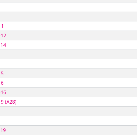
11
012
014
15
16
016
9 (A28)
019