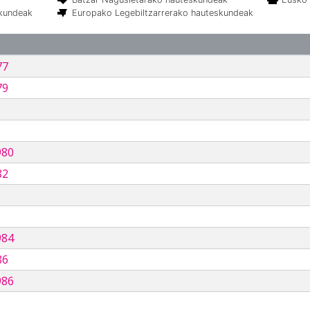
skundeak
Europako Legebiltzarrerako hauteskundeak
77
79
980
82
984
86
986