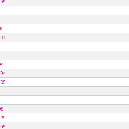
999
00
001
04
004
005
08
009
009