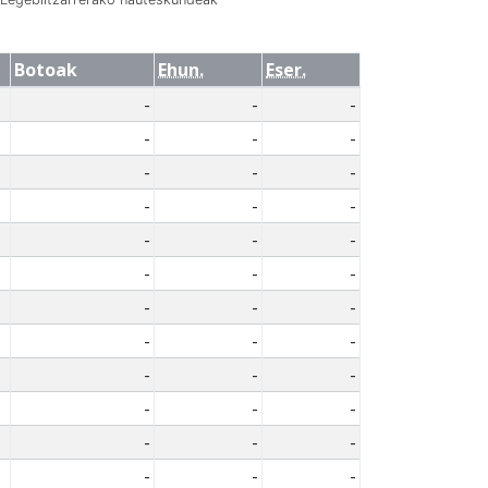
Botoak
Ehun.
Eser.
-
-
-
-
-
-
-
-
-
-
-
-
-
-
-
-
-
-
-
-
-
-
-
-
-
-
-
-
-
-
-
-
-
-
-
-