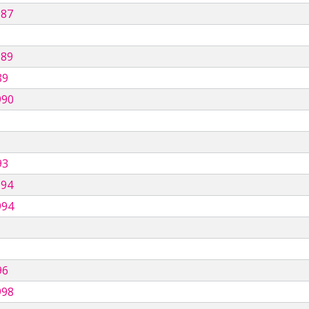
987
989
89
990
93
994
994
96
998