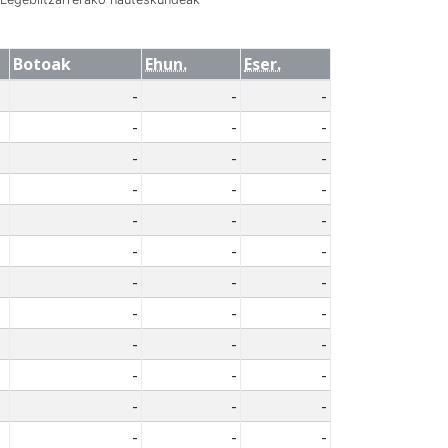
Botoak
Ehun.
Eser.
-
-
-
-
-
-
-
-
-
-
-
-
-
-
-
-
-
-
-
-
-
-
-
-
-
-
-
-
-
-
-
-
-
-
-
-