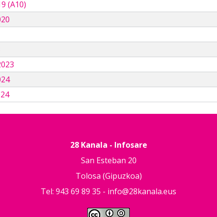
9 (A10)
020
3
2023
024
024
28 Kanala - Infosare
San Esteban 20
Tolosa (Gipuzkoa)
Tel: 943 69 89 35 -
info@28kanala.eus