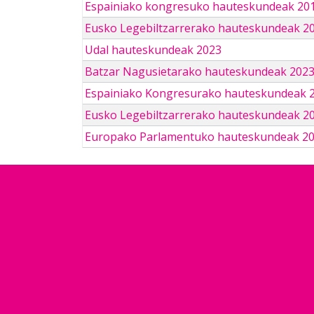
Espainiako kongresuko hauteskundeak 201
Eusko Legebiltzarrerako hauteskundeak 2
Udal hauteskundeak 2023
Batzar Nagusietarako hauteskundeak 202
Espainiako Kongresurako hauteskundeak 
Eusko Legebiltzarrerako hauteskundeak 2
Europako Parlamentuko hauteskundeak 2