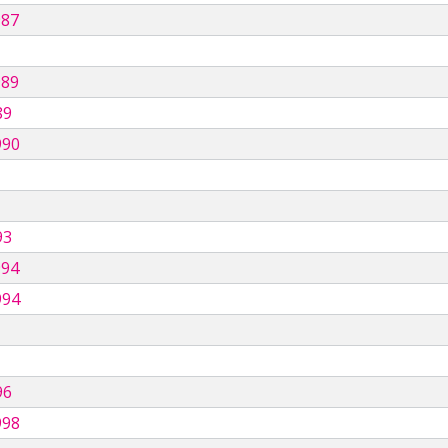
987
989
89
990
93
994
994
96
998