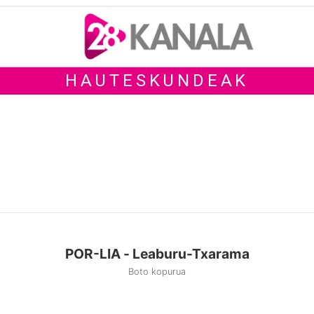
HAUTESKUNDEAK
POR-LIA - Leaburu-Txarama
Boto kopurua