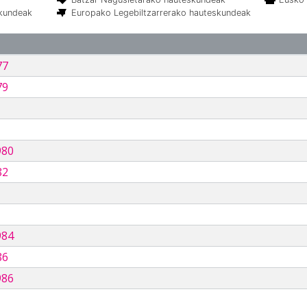
skundeak
Europako Legebiltzarrerako hauteskundeak
77
79
980
82
984
86
986