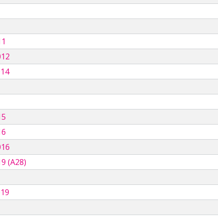
11
012
014
15
16
016
9 (A28)
019