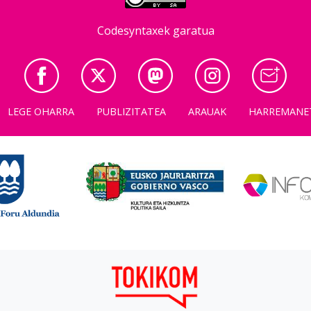
Codesyntaxek garatua
LEGE OHARRA
PUBLIZITATEA
ARAUAK
HARREMANE