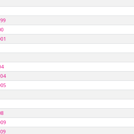
999
00
001
04
004
005
08
009
009