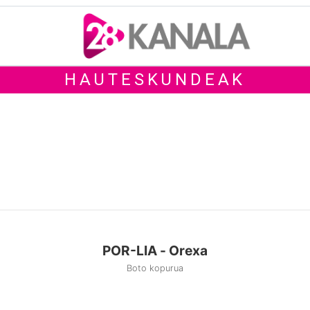
HAUTESKUNDEAK
POR-LIA - Orexa
Boto kopurua