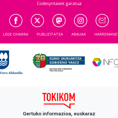
Codesyntaxek garatua
LEGE OHARRA
PUBLIZITATEA
ARAUAK
HARREMANE
Gertuko informazioa, euskaraz