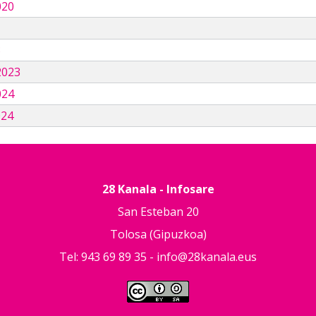
020
3
2023
024
024
28 Kanala - Infosare
San Esteban 20
Tolosa (Gipuzkoa)
Tel: 943 69 89 35 -
info@28kanala.eus