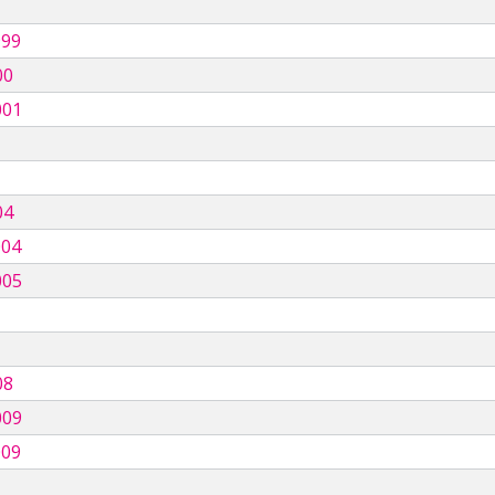
999
00
001
04
004
005
08
009
009