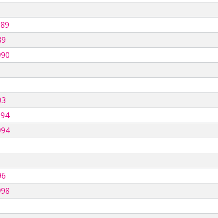
989
89
990
93
994
994
96
998