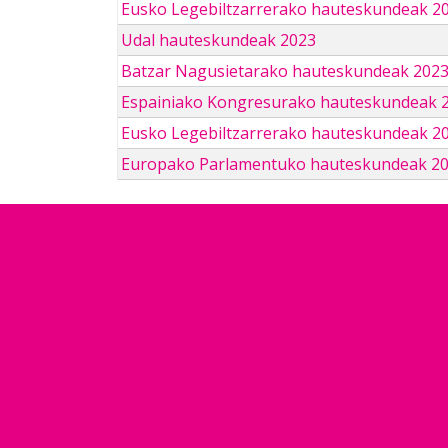
Eusko Legebiltzarrerako hauteskundeak 2
Udal hauteskundeak 2023
Batzar Nagusietarako hauteskundeak 202
Espainiako Kongresurako hauteskundeak 
Eusko Legebiltzarrerako hauteskundeak 2
Europako Parlamentuko hauteskundeak 2