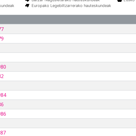
skundeak
Europako Legebiltzarrerako hauteskundeak
77
79
980
82
984
86
986
987