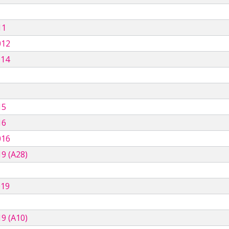
11
012
014
15
16
016
9 (A28)
019
9 (A10)