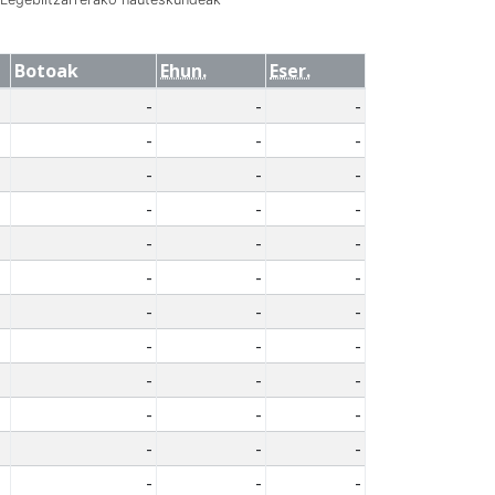
Botoak
Ehun.
Eser.
-
-
-
-
-
-
-
-
-
-
-
-
-
-
-
-
-
-
-
-
-
-
-
-
-
-
-
-
-
-
-
-
-
-
-
-