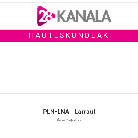
HAUTESKUNDEAK
PLN-LNA - Larraul
Boto kopurua