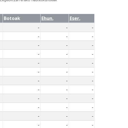
Botoak
Ehun.
Eser.
-
-
-
-
-
-
-
-
-
-
-
-
-
-
-
-
-
-
-
-
-
-
-
-
-
-
-
-
-
-
-
-
-
-
-
-