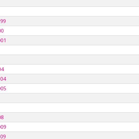
999
00
001
04
004
005
08
009
009