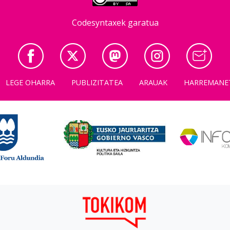
Codesyntaxek garatua
LEGE OHARRA
PUBLIZITATEA
ARAUAK
HARREMANE