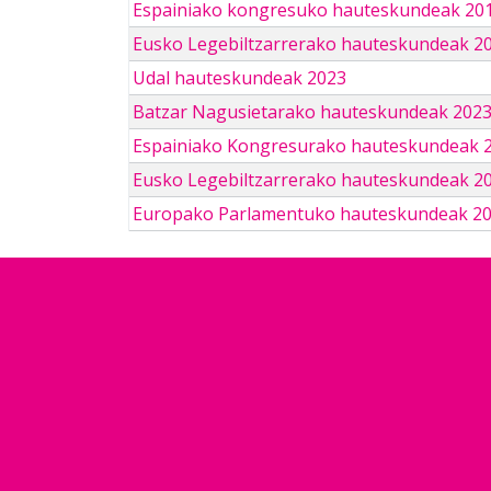
Espainiako kongresuko hauteskundeak 201
Eusko Legebiltzarrerako hauteskundeak 2
Udal hauteskundeak 2023
Batzar Nagusietarako hauteskundeak 202
Espainiako Kongresurako hauteskundeak 
Eusko Legebiltzarrerako hauteskundeak 2
Europako Parlamentuko hauteskundeak 2