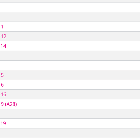
11
012
014
15
16
016
9 (A28)
019