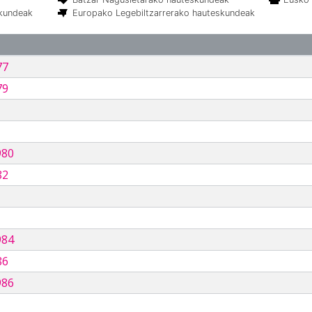
skundeak
Europako Legebiltzarrerako hauteskundeak
77
79
980
82
984
86
986