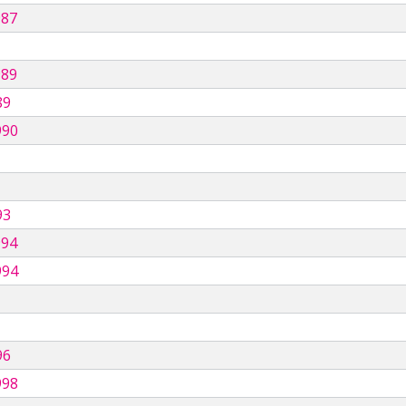
987
989
89
990
93
994
994
96
998