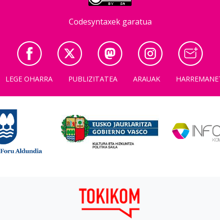
Codesyntaxek garatua
LEGE OHARRA
PUBLIZITATEA
ARAUAK
HARREMANE