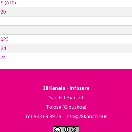
9 (A10)
020
3
2023
024
024
28 Kanala - Infosare
San Esteban 20
Tolosa (Gipuzkoa)
Tel: 943 69 89 35 -
info@28kanala.eus