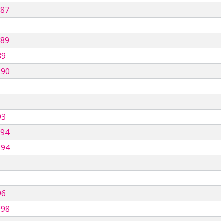
987
989
89
990
93
994
994
96
998