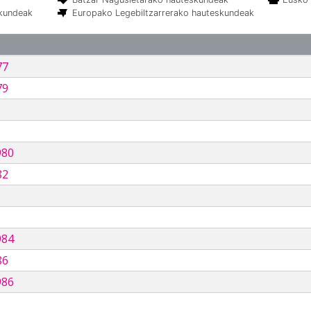
skundeak
Europako Legebiltzarrerako hauteskundeak
77
79
980
82
984
86
986