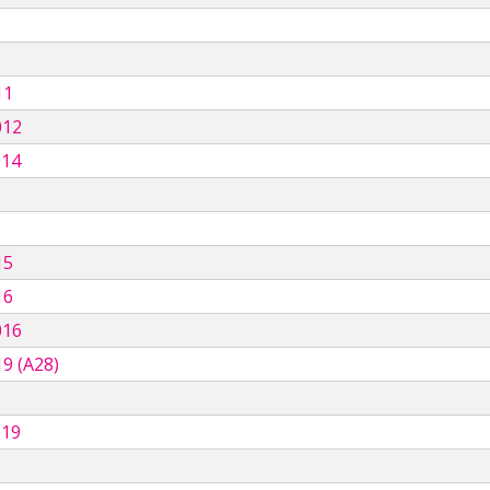
11
012
014
15
16
016
9 (A28)
019