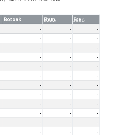
Botoak
Ehun.
Eser.
-
-
-
-
-
-
-
-
-
-
-
-
-
-
-
-
-
-
-
-
-
-
-
-
-
-
-
-
-
-
-
-
-
-
-
-