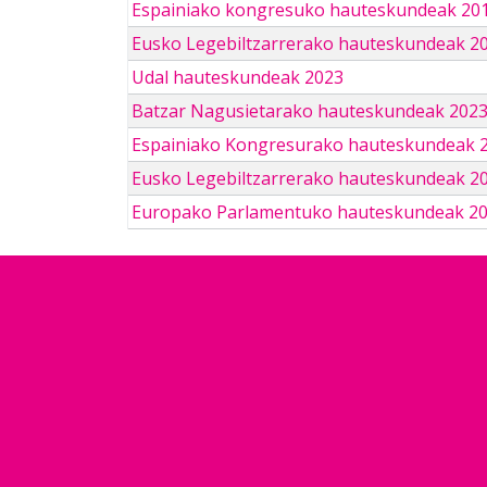
Espainiako kongresuko hauteskundeak 201
Eusko Legebiltzarrerako hauteskundeak 2
Udal hauteskundeak 2023
Batzar Nagusietarako hauteskundeak 202
Espainiako Kongresurako hauteskundeak 
Eusko Legebiltzarrerako hauteskundeak 2
Europako Parlamentuko hauteskundeak 2