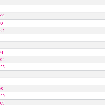
999
00
001
04
004
005
08
009
009