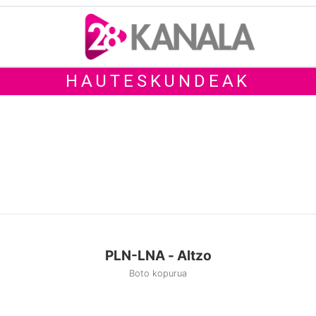
HAUTESKUNDEAK
PLN-LNA - Altzo
Boto kopurua