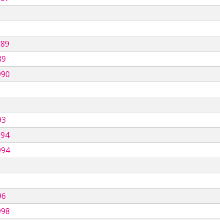
989
89
990
93
994
994
96
998