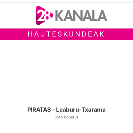
HAUTESKUNDEAK
PIRATAS - Leaburu-Txarama
Boto kopurua