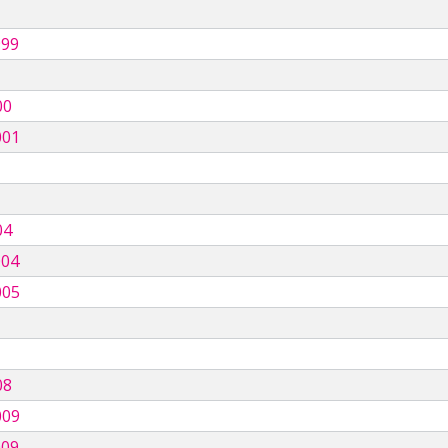
999
00
001
04
004
005
08
009
009