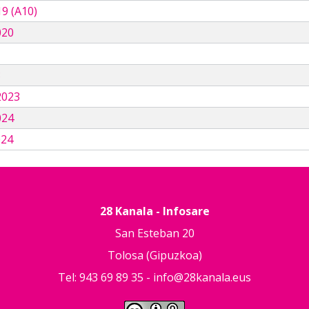
9 (A10)
020
3
2023
024
024
28 Kanala - Infosare
San Esteban 20
Tolosa (Gipuzkoa)
Tel: 943 69 89 35 -
info@28kanala.eus