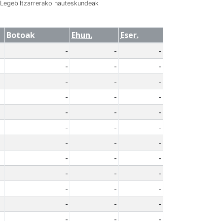
Legebiltzarrerako hauteskundeak
Botoak
Ehun.
Eser.
-
-
-
-
-
-
-
-
-
-
-
-
-
-
-
-
-
-
-
-
-
-
-
-
-
-
-
-
-
-
-
-
-
-
-
-