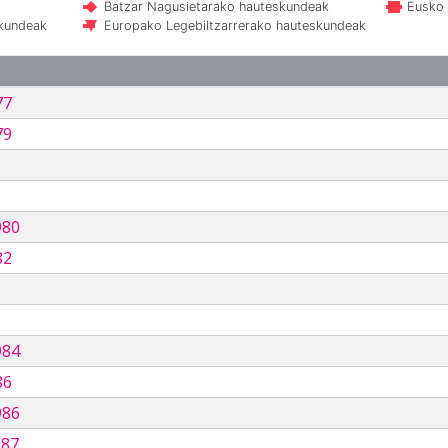
Batzar Nagusietarako hauteskundeak
Eusko 
skundeak
Europako Legebiltzarrerako hauteskundeak
77
79
980
82
984
86
986
987