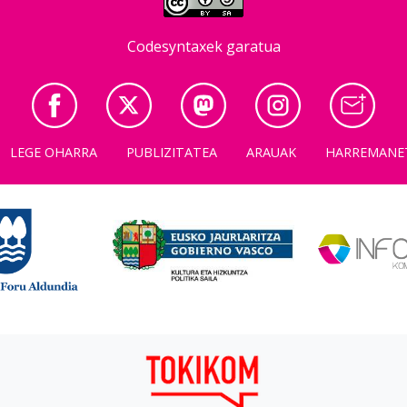
Codesyntaxek garatua
LEGE OHARRA
PUBLIZITATEA
ARAUAK
HARREMANE