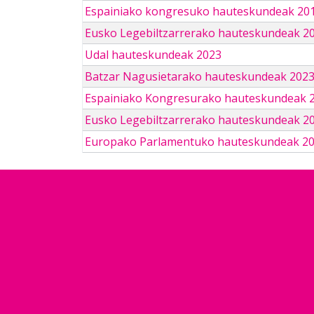
Espainiako kongresuko hauteskundeak 201
Eusko Legebiltzarrerako hauteskundeak 2
Udal hauteskundeak 2023
Batzar Nagusietarako hauteskundeak 202
Espainiako Kongresurako hauteskundeak 
Eusko Legebiltzarrerako hauteskundeak 2
Europako Parlamentuko hauteskundeak 2