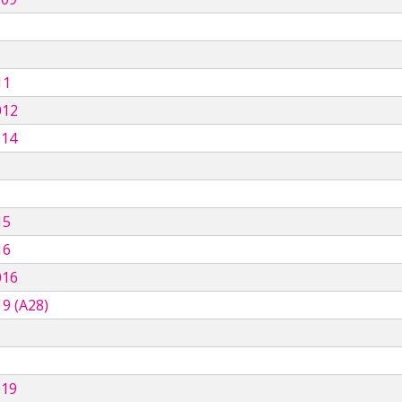
11
012
014
15
16
016
9 (A28)
019