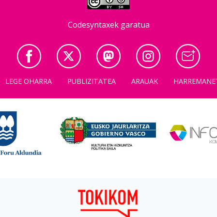
Codesyntaxek garatua
LEGE OHARRA
PUBLIZITATEA
ARAUAK
HARREMANE