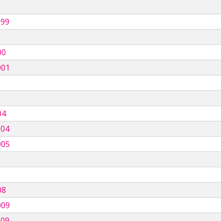
999
00
001
04
004
005
08
009
009