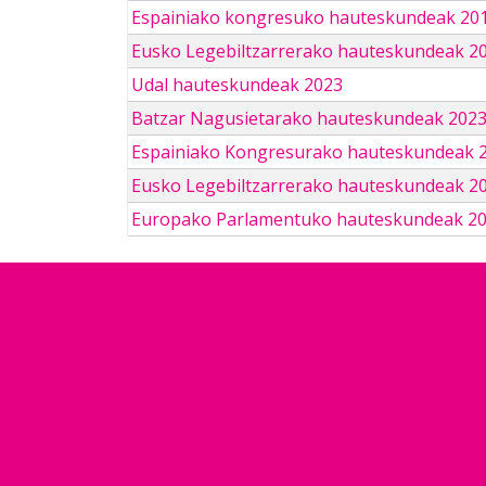
Espainiako kongresuko hauteskundeak 201
Eusko Legebiltzarrerako hauteskundeak 2
Udal hauteskundeak 2023
Batzar Nagusietarako hauteskundeak 202
Espainiako Kongresurako hauteskundeak 
Eusko Legebiltzarrerako hauteskundeak 2
Europako Parlamentuko hauteskundeak 2