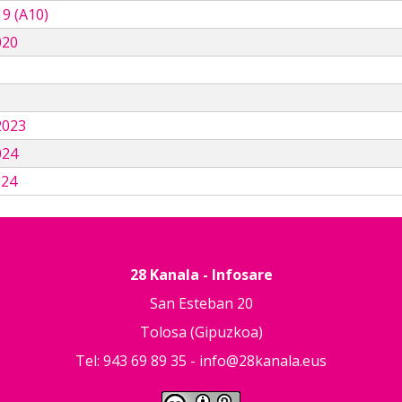
9 (A10)
020
3
2023
024
024
28 Kanala - Infosare
San Esteban 20
Tolosa (Gipuzkoa)
Tel: 943 69 89 35 -
info@28kanala.eus