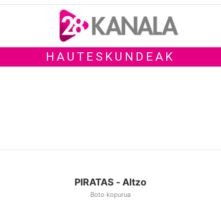
HAUTESKUNDEAK
PIRATAS - Altzo
Boto kopurua