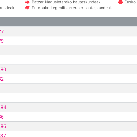
Batzar Nagusietarako hauteskundeak
Eusko 
skundeak
Europako Legebiltzarrerako hauteskundeak
77
79
980
82
984
86
986
987