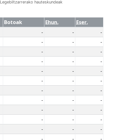
Legebiltzarrerako hauteskundeak
Botoak
Ehun.
Eser.
-
-
-
-
-
-
-
-
-
-
-
-
-
-
-
-
-
-
-
-
-
-
-
-
-
-
-
-
-
-
-
-
-
-
-
-