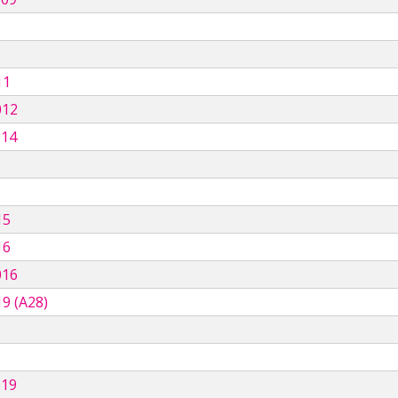
11
012
014
15
16
016
9 (A28)
019