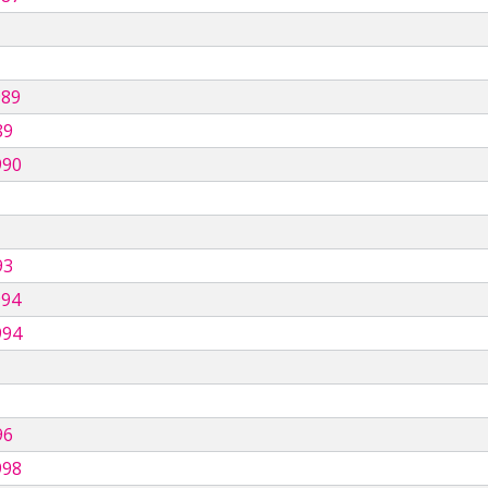
989
89
990
93
994
994
96
998