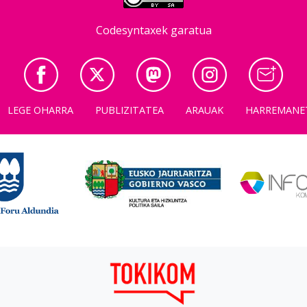
Codesyntaxek garatua
LEGE OHARRA
PUBLIZITATEA
ARAUAK
HARREMANE