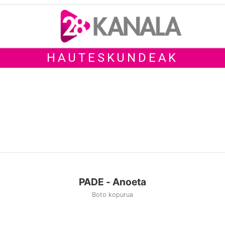
HAUTESKUNDEAK
PADE - Anoeta
Boto kopurua