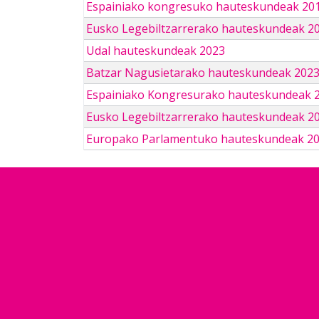
Espainiako kongresuko hauteskundeak 201
Eusko Legebiltzarrerako hauteskundeak 2
Udal hauteskundeak 2023
Batzar Nagusietarako hauteskundeak 202
Espainiako Kongresurako hauteskundeak 
Eusko Legebiltzarrerako hauteskundeak 2
Europako Parlamentuko hauteskundeak 2