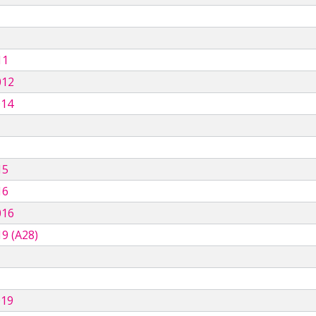
11
012
014
15
16
016
9 (A28)
019