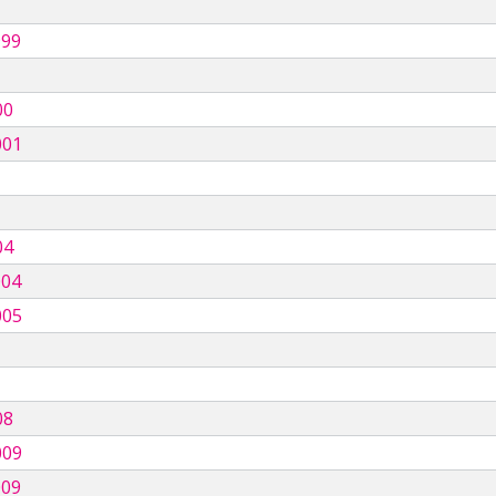
999
00
001
04
004
005
08
009
009