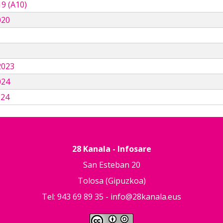
9 (A10)
020
3
2023
024
024
28 Kanala - Infosare
San Esteban 20
Tolosa (Gipuzkoa)
Tel: 943 69 89 35 -
info@28kanala.eus