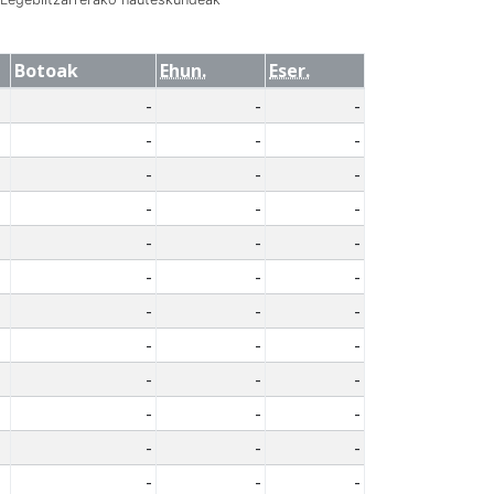
Botoak
Ehun.
Eser.
-
-
-
-
-
-
-
-
-
-
-
-
-
-
-
-
-
-
-
-
-
-
-
-
-
-
-
-
-
-
-
-
-
-
-
-