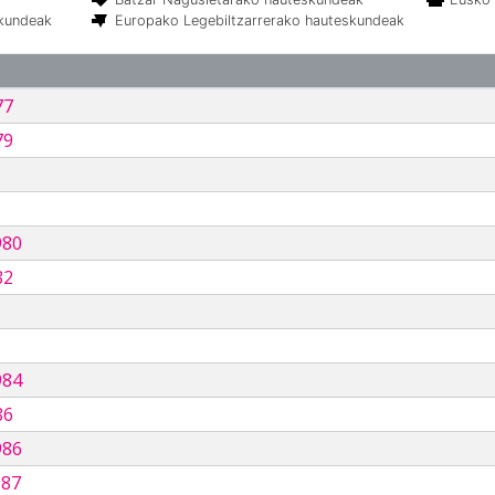
skundeak
Europako Legebiltzarrerako hauteskundeak
77
79
980
82
984
86
986
987