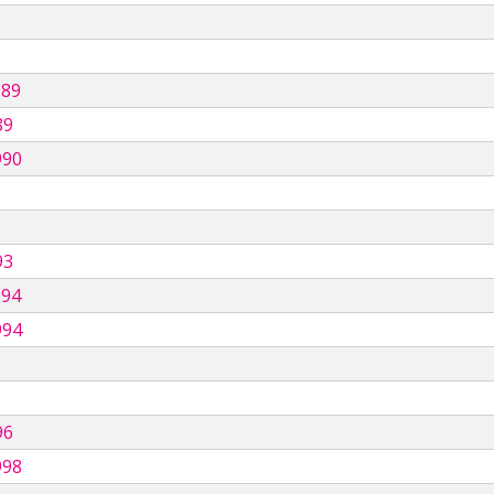
989
89
990
93
994
994
96
998