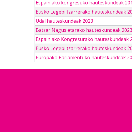
Espainiako kongresuko hauteskundeak 201
Eusko Legebiltzarrerako hauteskundeak 2
Udal hauteskundeak 2023
Batzar Nagusietarako hauteskundeak 202
Espainiako Kongresurako hauteskundeak 
Eusko Legebiltzarrerako hauteskundeak 2
Europako Parlamentuko hauteskundeak 2