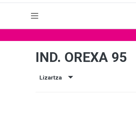
IND. OREXA 95
Lizartza