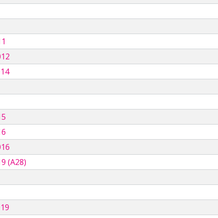
11
012
014
15
16
016
9 (A28)
019