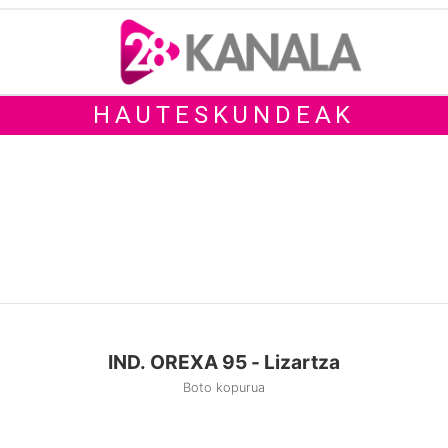
HAUTESKUNDEAK
IND. OREXA 95 - Lizartza
Boto kopurua