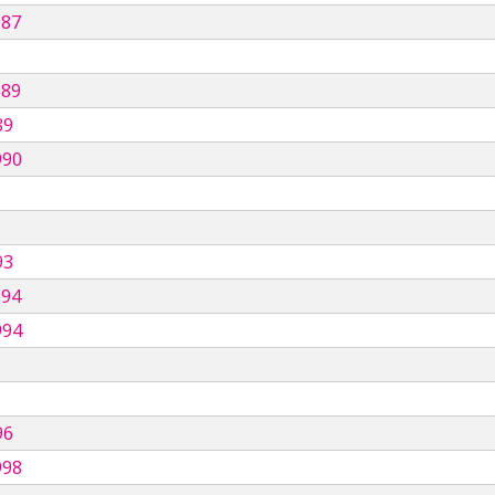
987
989
89
990
93
994
994
96
998