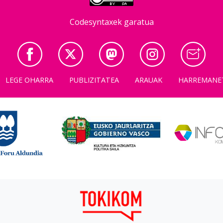
Codesyntaxek garatua
LEGE OHARRA
PUBLIZITATEA
ARAUAK
HARREMANE