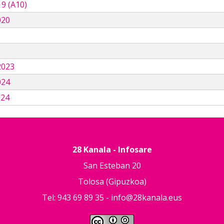
9 (A10)
020
3
2023
024
024
28 Kanala - Infosare
San Esteban 20
Tolosa (Gipuzkoa)
Tel: 943 69 89 35 -
info@28kanala.eus