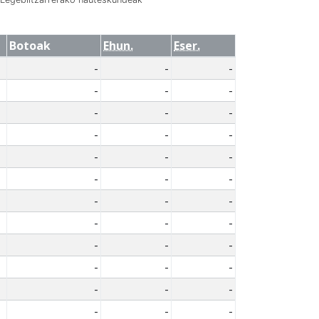
Botoak
Ehun.
Eser.
-
-
-
-
-
-
-
-
-
-
-
-
-
-
-
-
-
-
-
-
-
-
-
-
-
-
-
-
-
-
-
-
-
-
-
-