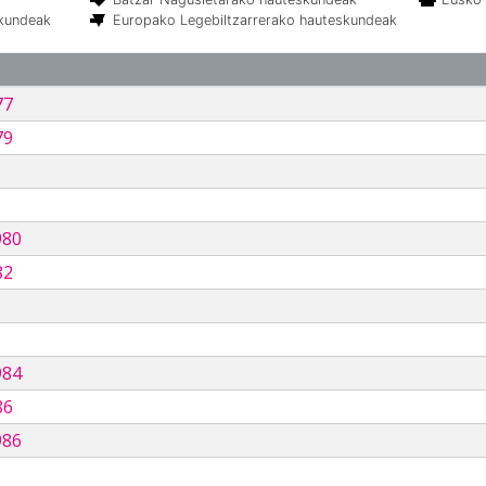
skundeak
Europako Legebiltzarrerako hauteskundeak
77
79
980
82
984
86
986