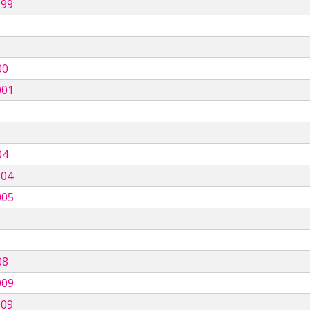
999
00
001
04
004
005
08
009
009