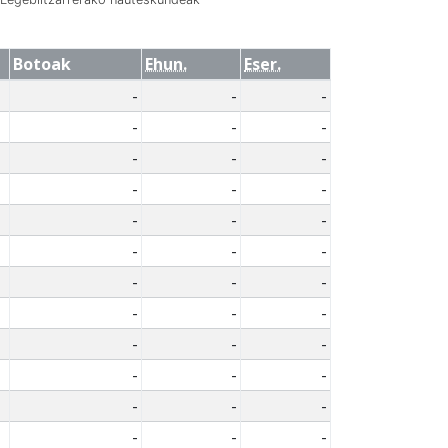
Botoak
Ehun.
Eser.
-
-
-
-
-
-
-
-
-
-
-
-
-
-
-
-
-
-
-
-
-
-
-
-
-
-
-
-
-
-
-
-
-
-
-
-