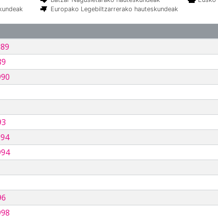
skundeak
Europako Legebiltzarrerako hauteskundeak
989
89
990
93
994
994
96
998