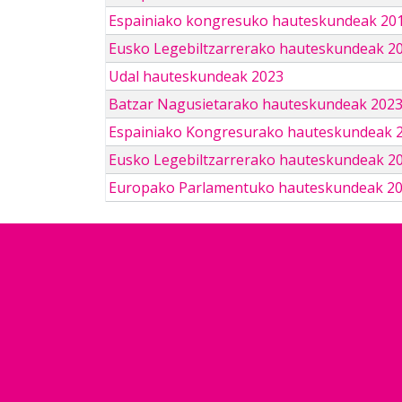
Espainiako kongresuko hauteskundeak 201
Eusko Legebiltzarrerako hauteskundeak 2
Udal hauteskundeak 2023
Batzar Nagusietarako hauteskundeak 202
Espainiako Kongresurako hauteskundeak 
Eusko Legebiltzarrerako hauteskundeak 2
Europako Parlamentuko hauteskundeak 2