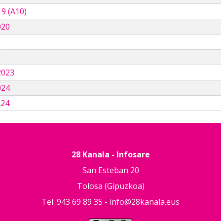
9 (A10)
020
3
2023
024
024
28 Kanala - Infosare
San Esteban 20
Tolosa (Gipuzkoa)
Tel: 943 69 89 35 -
info@28kanala.eus