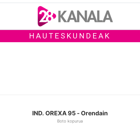
HAUTESKUNDEAK
IND. OREXA 95 - Orendain
Boto kopurua