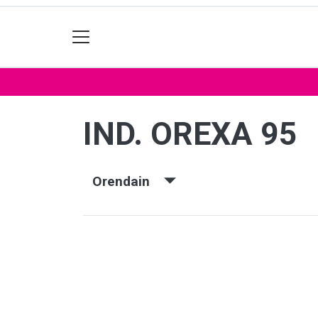
IND. OREXA 95
Orendain