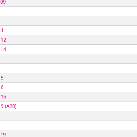
009
11
012
014
15
16
016
9 (A28)
019