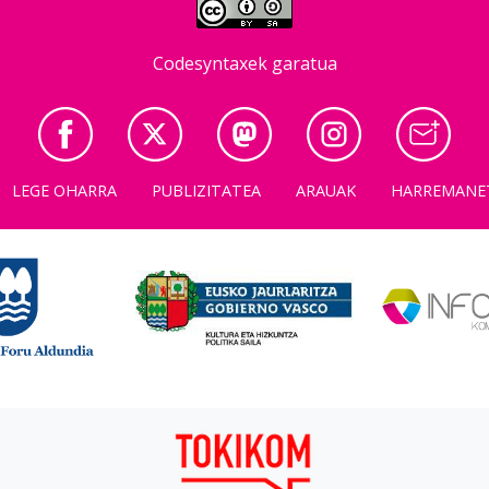
Codesyntaxek garatua
LEGE OHARRA
PUBLIZITATEA
ARAUAK
HARREMANE