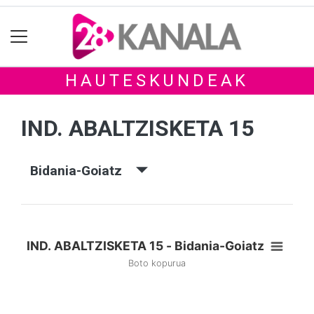
HAUTESKUNDEAK
IND. ABALTZISKETA 15
Bidania-Goiatz
IND. ABALTZISKETA 15 - Bidania-Goiatz
Boto kopurua