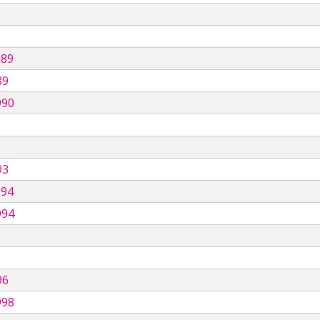
989
89
990
93
994
994
96
998