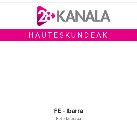
HAUTESKUNDEAK
FE - Ibarra
Boto kopurua