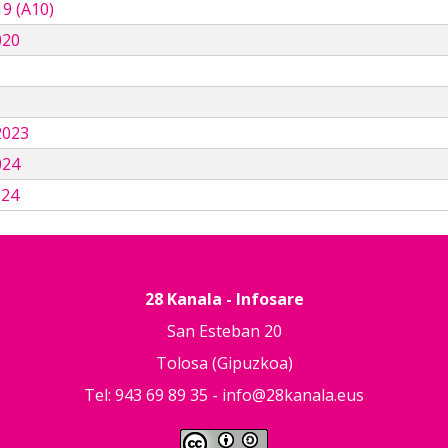
9 (A10)
020
3
2023
024
024
28 Kanala - Infosare
San Esteban 20
Tolosa (Gipuzkoa)
Tel: 943 69 89 35 -
info@28kanala.eus