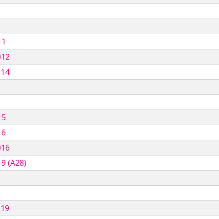
11
012
014
15
16
016
9 (A28)
019