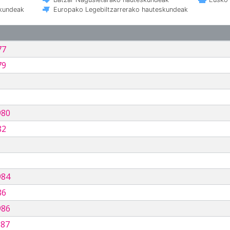
skundeak
Europako Legebiltzarrerako hauteskundeak
77
79
980
82
984
86
986
987