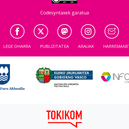
Codesyntaxek garatua
LEGE OHARRA
PUBLIZITATEA
ARAUAK
HARREMANE