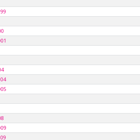
999
00
001
04
004
005
08
009
009