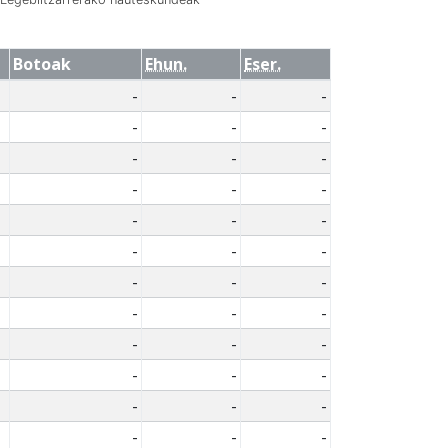
Botoak
Ehun.
Eser.
-
-
-
-
-
-
-
-
-
-
-
-
-
-
-
-
-
-
-
-
-
-
-
-
-
-
-
-
-
-
-
-
-
-
-
-