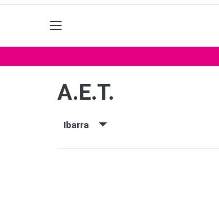
A.E.T.
Ibarra