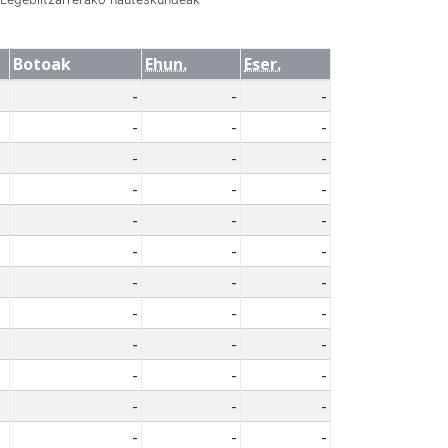
Botoak
Ehun.
Eser.
-
-
-
-
-
-
-
-
-
-
-
-
-
-
-
-
-
-
-
-
-
-
-
-
-
-
-
-
-
-
-
-
-
-
-
-