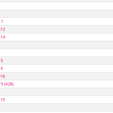
11
012
014
15
16
016
9 (A28)
019