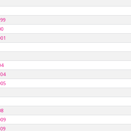
999
00
001
04
004
005
08
009
009