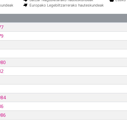
skundeak
Europako Legebiltzarrerako hauteskundeak
77
79
980
82
984
86
986