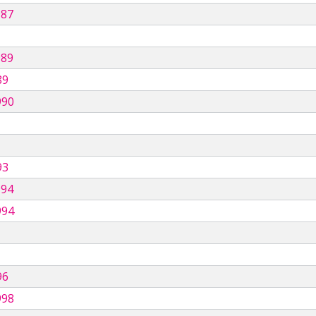
987
989
89
990
93
994
994
96
998