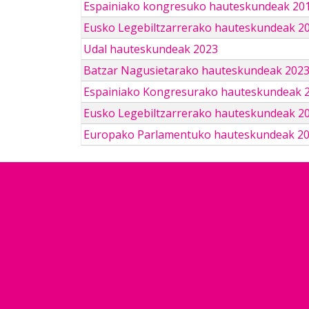
Espainiako kongresuko hauteskundeak 201
Eusko Legebiltzarrerako hauteskundeak 2
Udal hauteskundeak 2023
Batzar Nagusietarako hauteskundeak 202
Espainiako Kongresurako hauteskundeak 
Eusko Legebiltzarrerako hauteskundeak 2
Europako Parlamentuko hauteskundeak 2