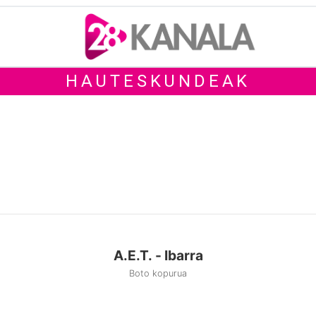
HAUTESKUNDEAK
A.E.T. - Ibarra
Boto kopurua