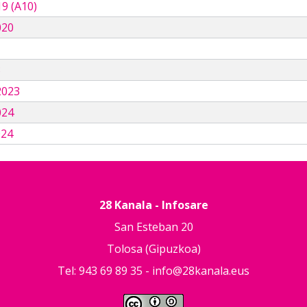
9 (A10)
020
3
2023
024
024
28 Kanala - Infosare
San Esteban 20
Tolosa (Gipuzkoa)
Tel: 943 69 89 35 -
info@28kanala.eus