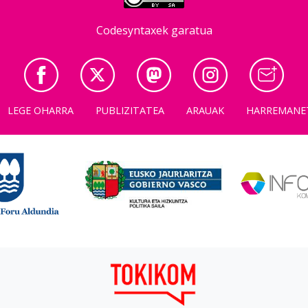
Codesyntaxek garatua
LEGE OHARRA
PUBLIZITATEA
ARAUAK
HARREMANE